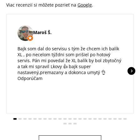
Viac recenzií si môžete pozrieť na
Google
.
Maroš Š.
Bajk som dal do servisu s tým že chcem ich balík
XL , po necelom týždni som prišiel po hotový
servis. Pán mi povedal že XL balík by bol zbytočný
a tak mi spravil Lkovy 👍 bajk super
nastavený,premazany a dokonca umytý 👌
Odporúčam