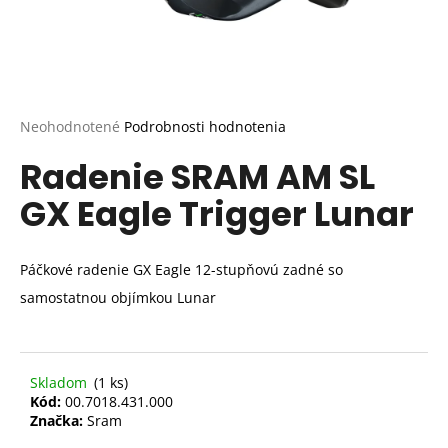
Priemerné
Neohodnotené
Podrobnosti hodnotenia
hodnotenie
Radenie SRAM AM SL
produktu
je
GX Eagle Trigger Lunar
0,0
z
5
hviezdičiek.
Páčkové radenie GX Eagle 12-stupňovú zadné so
samostatnou objímkou Lunar
Skladom
(1 ks)
Kód:
00.7018.431.000
Značka:
Sram