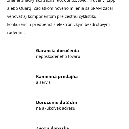
známe značky ako Sachs, Rock Shox, Avid, Truvativ, Zipp
alebo Quarq. Začiatkom nového milénia sa SRAM začal
venovať aj komponentom pre cestnú cyklistiku,
konkurenciu predbehol s elektronickým bezdrôtovým
radením.
Garancia doručenia
nepoškodeného tovaru
Kamenná predajňa
a servis
Doručenie do 2 dní
na akúkoľvek adresu
Zvoz a donáška