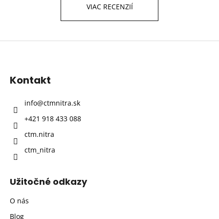
VIAC RECENZIÍ
Z
á
p
Kontakt
ä
t
info
@
ctmnitra.sk
i
+421 918 433 088
e
ctm.nitra
ctm_nitra
Užitočné odkazy
O nás
Blog