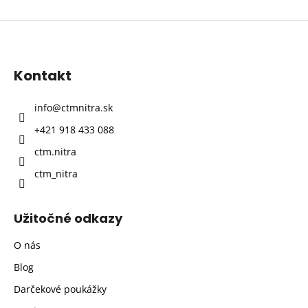
Z
á
p
Kontakt
ä
t
info
@
ctmnitra.sk
i
+421 918 433 088
e
ctm.nitra
ctm_nitra
Užitočné odkazy
O nás
Blog
Darčekové poukážky