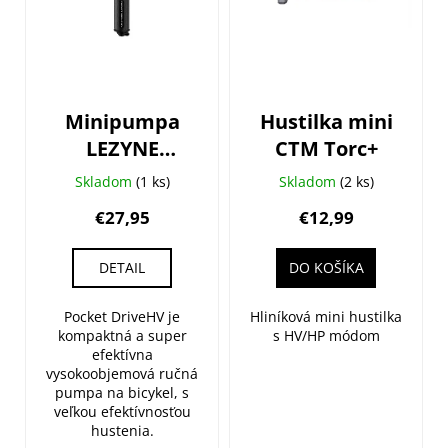
i
s
p
r
o
Minipumpa
Hustilka mini
d
LEZYNE
CTM Torc+
u
Pocket Drive
k
Skladom
(1 ks)
Skladom
(2 ks)
HV
t
€27,95
€12,99
o
v
DETAIL
DO KOŠÍKA
Pocket DriveHV je
Hliníková mini hustilka
kompaktná a super
s HV/HP módom
efektívna
vysokoobjemová ručná
pumpa na bicykel, s
veľkou efektívnosťou
hustenia.