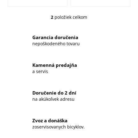
2
položiek celkom
O
v
l
Garancia doručenia
á
nepoškodeného tovaru
d
a
c
Kamenná predajňa
i
a servis
e
p
r
Doručenie do 2 dní
v
na akúkoľvek adresu
k
y
v
ý
Zvoz a donáška
zoservisovanych bicyklov.
p
i