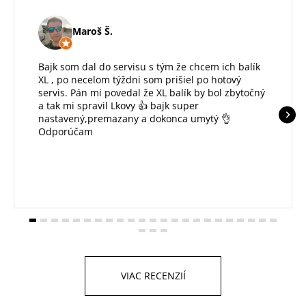
Maroš Š.
Bajk som dal do servisu s tým že chcem ich balík
XL , po necelom týždni som prišiel po hotový
servis. Pán mi povedal že XL balík by bol zbytočný
a tak mi spravil Lkovy 👍 bajk super
nastavený,premazany a dokonca umytý 👌
Odporúčam
VIAC RECENZIÍ