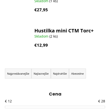
Skladom
(1 ks)
€27,95
Hustilka mini CTM Torc+
Skladom
(2 ks)
€12,99
R
a
Najpredávanejšie
Najlacnejšie
Najdrahšie
Abecedne
d
e
n
Cena
i
€
12
€
28
e