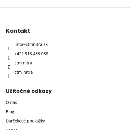
Z
á
p
Kontakt
ä
t
info
@
ctmnitra.sk
i
+421 918 433 088
e
ctm.nitra
ctm_nitra
Užitočné odkazy
O nás
Blog
Darčekové poukážky