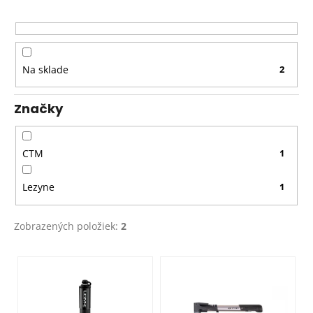
p
r
o
d
Na sklade
2
u
k
Značky
t
o
v
CTM
1
Lezyne
1
Zobrazených položiek:
2
V
ý
p