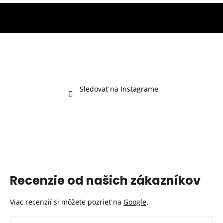
s
u
Sledovať na Instagrame
Recenzie od našich zákazníkov
Viac recenzií si môžete pozrieť na
Google
.