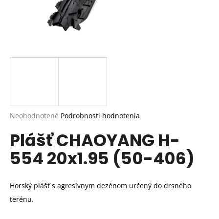
Priemerné
Neohodnotené
Podrobnosti hodnotenia
hodnotenie
Plášť CHAOYANG H-
produktu
je
554 20x1.95 (50-406)
0,0
z
5
hviezdičiek.
Horský plášť s agresívnym dezénom určený do drsného
terénu.