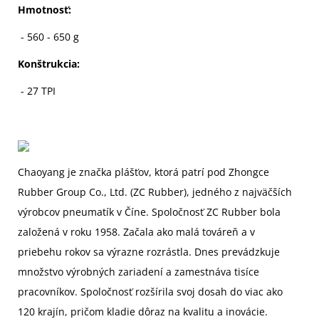
Hmotnosť:
- 560 - 650 g
Konštrukcia:
- 27 TPI
Chaoyang je značka plášťov, ktorá patrí pod Zhongce
Rubber Group Co., Ltd. (ZC Rubber), jedného z najväčších
výrobcov pneumatík v Číne. Spoločnosť ZC Rubber bola
založená v roku 1958. Začala ako malá továreň a v
priebehu rokov sa výrazne rozrástla. Dnes prevádzkuje
množstvo výrobných zariadení a zamestnáva tisíce
pracovníkov. Spoločnosť rozšírila svoj dosah do viac ako
120 krajín, pričom kladie dôraz na kvalitu a inovácie.