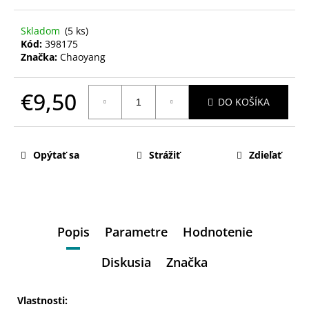
Skladom
(5 ks)
Kód:
398175
Značka:
Chaoyang
€9,50
DO KOŠÍKA
Jednotková
cena:
Opýtať sa
Strážiť
Zdieľať
Popis
Parametre
Hodnotenie
Diskusia
Značka
Vlastnosti: