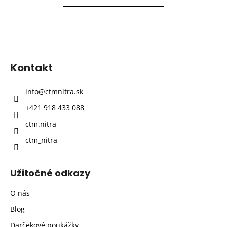
Z
á
p
Kontakt
ä
t
info
@
ctmnitra.sk
i
+421 918 433 088
e
ctm.nitra
ctm_nitra
Užitočné odkazy
O nás
Blog
Darčekové poukážky