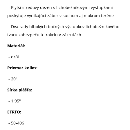
- Plytší stredový dezén s lichobežníkovými výstupkami
poskytuje vynikajúci záber v suchom aj mokrom teréne
- Dva rady hlbokých bočných výstupkov lichobežníkového
tvaru zabezpečujú trakciu v zákrutách
Materiál:
- drôt
Priemer kolies:
- 20"
Šírka plášťa:
- 1.95"
ETRTO:
- 50-406