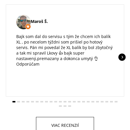
Maroš Š.
Bajk som dal do servisu s tým že chcem ich balík
XL , po necelom týždni som prišiel po hotový
servis. Pán mi povedal že XL balík by bol zbytočný
a tak mi spravil Lkovy 👍 bajk super
nastavený,premazany a dokonca umytý 👌
Odporúčam
VIAC RECENZIÍ