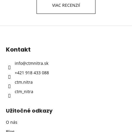
VIAC RECENZIÍ
Z
á
p
Kontakt
ä
t
info
@
ctmnitra.sk
i
+421 918 433 088
e
ctm.nitra
ctm_nitra
Užitočné odkazy
O nás
Blog