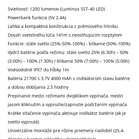
Svietivosť: 1200 lumenov (Luminus SST-40 LED)
Powerbank funkcia (5V 2,4A)
Ľahká a kompaktná konštrukcia z prémiového hliníku
Dosah svetelného lúča 141m s neoslňujúcim rozptylom
Funkcie: stále svetlo (25%-50%-100%) - blikanie (50%-100%)
Výdrž batérie podľa režimu: stále svetlo 25% (6:30h) – 50%
(3:00h) – 100% (1:30h) / blikanie 50% (7:00h) – 100% (5:00h)
Vodoodolné IPX7 do hĺbky 1m
Batéria 21700 s 3,7V 4000 mAh s indikátorom stavu batérie
a dobou dobíjania 2,5 hodiny
Prepínanie medzi režimami dvojklikom vypínača, medzi
jasom kliknutím a vypnutie/zapnutie podržaním vypínača
Krátke stlačenie vypínača aktivuje indikátor batérie (ak je
svetlo vypnuté)
Univerzálne montáže pre rôzne priemery riadidiel (25,4-