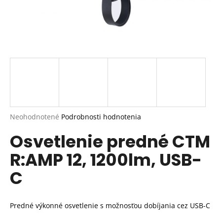
Priemerné
Neohodnotené
Podrobnosti hodnotenia
hodnotenie
Osvetlenie predné CTM
produktu
je
R:AMP 12, 1200lm, USB-
0,0
z
C
5
hviezdičiek.
Predné výkonné osvetlenie s možnosťou dobíjania cez USB-C