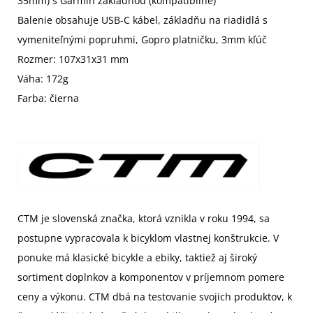
35mm) s Garmin základňou (kompatibilné)
Balenie obsahuje USB-C kábel, základňu na riadidlá s
vymeniteľnými popruhmi, Gopro platničku, 3mm kľúč
Rozmer: 107x31x31 mm
Váha: 172g
Farba: čierna
CTM je slovenská značka, ktorá vznikla v roku 1994, sa
postupne vypracovala k bicyklom vlastnej konštrukcie. V
ponuke má klasické bicykle a ebiky, taktiež aj široký
sortiment doplnkov a komponentov v príjemnom pomere
ceny a výkonu. CTM dbá na testovanie svojich produktov, k