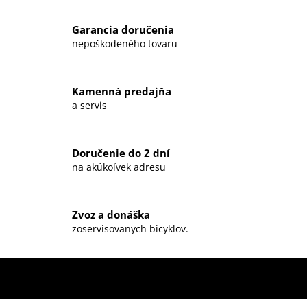
v
l
Garancia doručenia
á
nepoškodeného tovaru
d
a
c
Kamenná predajňa
i
a servis
e
p
r
Doručenie do 2 dní
v
na akúkoľvek adresu
k
y
v
ý
Zvoz a donáška
zoservisovanych bicyklov.
p
i
s
u