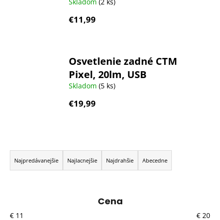
Skladom
(2 ks)
€11,99
Osvetlenie zadné CTM
Pixel, 20lm, USB
Skladom
(5 ks)
€19,99
R
a
Najpredávanejšie
Najlacnejšie
Najdrahšie
Abecedne
d
e
n
Cena
i
€
11
€
20