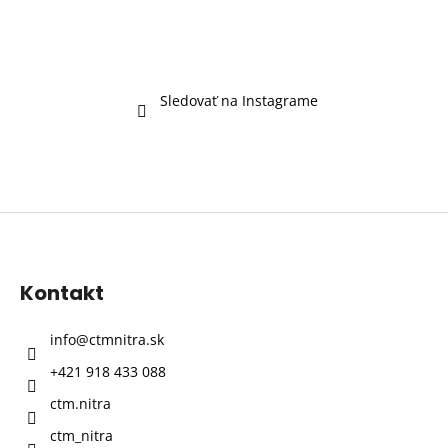
Sledovať na Instagrame
Z
á
p
Kontakt
ä
t
info
@
ctmnitra.sk
i
+421 918 433 088
e
ctm.nitra
ctm_nitra