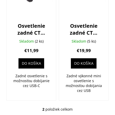
s
p
r
o
Osvetlenie
Osvetlenie
d
zadné CTM
zadné CTM
u
Straze, 20lm,
Pixel, 20lm,
k
Skladom
(2 ks)
Skladom
(5 ks)
USB-C
USB
t
€11,99
€19,99
o
v
DO KOŠÍKA
DO KOŠÍKA
Zadné osvetlenie s
Zadné výkonné mini
možnosťou dobíjanie
osvetlenie s
cez USB-C
možnosťou dobíjania
cez USB
2
položiek celkom
O