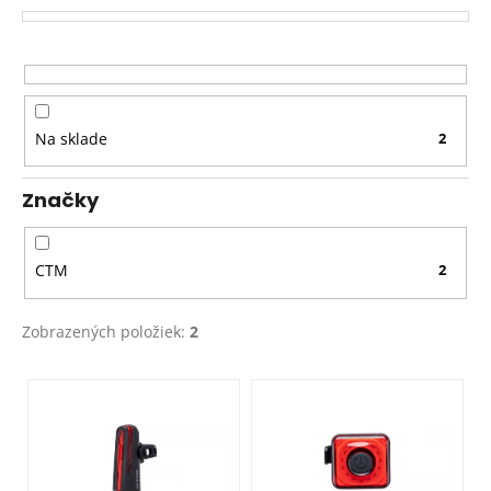
e
p
r
o
d
Na sklade
2
u
k
Značky
t
o
v
CTM
2
Zobrazených položiek:
2
V
ý
p
i