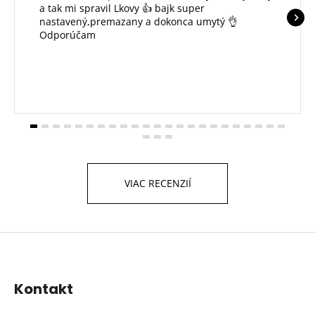
a tak mi spravil Lkovy 👍 bajk super
nastavený,premazany a dokonca umytý 👌
Odporúčam
VIAC RECENZIÍ
Z
á
p
Kontakt
ä
t