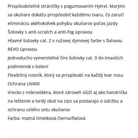
Prispôsobiteľné stráničky s pogumovaním Hytrel, ktorými
sa okuliare dokážu prispôsobiť každému tvaru, čo zaručí
elimináciu akéhokoľvek pohybu okuliarov počas jazdy
Šošovky s anti-scratch a anti-fog úpravou
Hlavné šošovky cat. 2 v ružovej dymovej farbe s fialovou
REVO úpravou
Jednoducho vymeniteľné číre šošovky cat. 0 do tmavších
podmienok v balení
Flexibilný nosník, ktorý sa prispôsobí na každý tvar nosu
Ochrana UV400
Vrecko z mikrovlákna, ktoré zároveň slúži aj ako handrička
na leštenie a tvrdý obal na zips sa postarajú o údržbu a
ochranu celého setu okuliarov
Farba: matná limetková-čierna/fialová