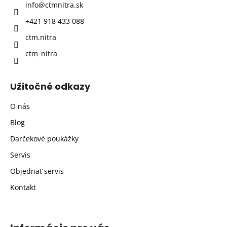
info
@
ctmnitra.sk
i
+421 918 433 088
e
ctm.nitra
ctm_nitra
Užitočné odkazy
O nás
Blog
Darčekové poukážky
Servis
Objednať servis
Kontakt