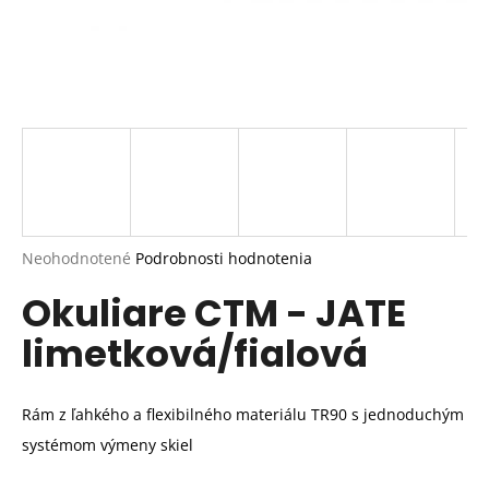
Priemerné
Neohodnotené
Podrobnosti hodnotenia
hodnotenie
Okuliare CTM - JATE
produktu
je
limetková/fialová
0,0
z
5
hviezdičiek.
Rám z ľahkého a flexibilného materiálu TR90 s jednoduchým
systémom výmeny skiel