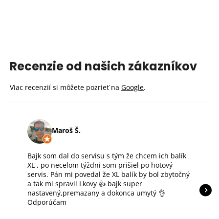
Recenzie od našich zákazníkov
Viac recenzií si môžete pozrieť na
Google
.
Maroš Š.
Bajk som dal do servisu s tým že chcem ich balík
XL , po necelom týždni som prišiel po hotový
servis. Pán mi povedal že XL balík by bol zbytočný
a tak mi spravil Lkovy 👍 bajk super
nastavený,premazany a dokonca umytý 👌
Odporúčam