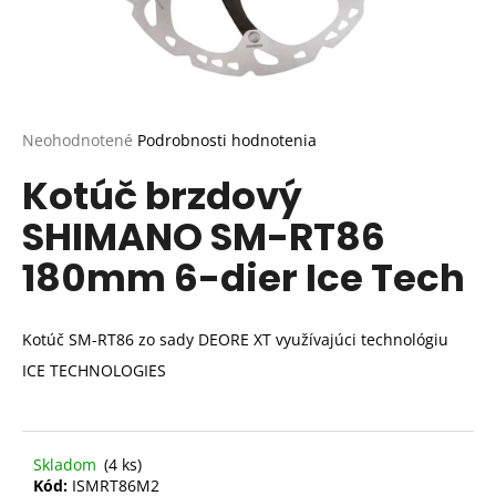
Priemerné
Neohodnotené
Podrobnosti hodnotenia
hodnotenie
Kotúč brzdový
produktu
je
SHIMANO SM-RT86
0,0
z
180mm 6-dier Ice Tech
5
hviezdičiek.
Kotúč SM-RT86 zo sady DEORE XT využívajúci technológiu
ICE TECHNOLOGIES
Skladom
(4 ks)
Kód:
ISMRT86M2