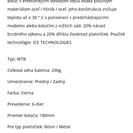
kotúč s efektívnejším odvodom tepla vďaka použitým
materiálom oceľ / hliník / oceľ. Jeho konštrukcia znížuje
teplotu až o 30 ° C v porovnaní s predchádzajúcimi
modelmi alebo kotúčmi z nižších sád. 20% nárast
brzdného výkonu a 20% dlhšiu životnosť platničiek. Použité
technológie: ICE TECHNOLOGIES
Typ: MTB
Celková váha balenia: 296g
Umiestnenie: Predný / Zadný
Farba: čierna
Prevedenie: 6-dier
Priemer kotúča: 180mm
Pre typ platničiek: Resin / Metal