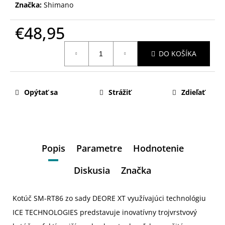
Značka:
Shimano
€48,95
Jednotková
DO KOŠÍKA
cena:
Opýtať sa
Strážiť
Zdieľať
Popis
Parametre
Hodnotenie
Diskusia
Značka
Kotúč SM-RT86 zo sady DEORE XT využívajúci technológiu
ICE TECHNOLOGIES predstavuje inovatívny trojvrstvový