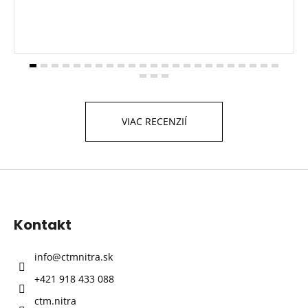
VIAC RECENZIÍ
Z
á
p
Kontakt
ä
t
info
@
ctmnitra.sk
i
+421 918 433 088
e
ctm.nitra