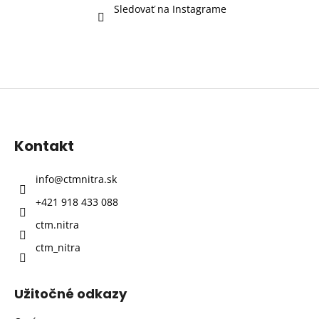
Sledovať na Instagrame
Z
á
p
Kontakt
ä
t
info
@
ctmnitra.sk
i
+421 918 433 088
e
ctm.nitra
ctm_nitra
Užitočné odkazy