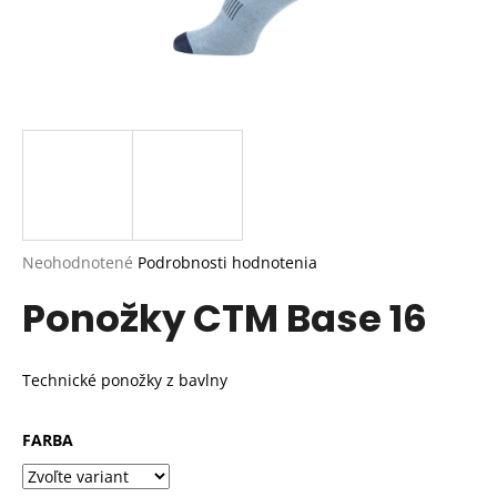
Priemerné
Neohodnotené
Podrobnosti hodnotenia
hodnotenie
Ponožky CTM Base 16
produktu
je
0,0
z
Technické ponožky z bavlny
5
hviezdičiek.
FARBA