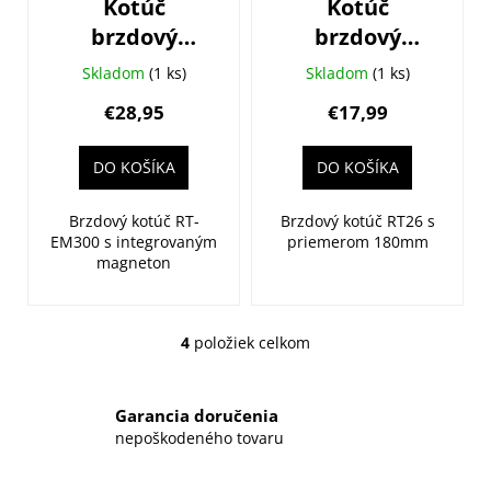
Kotúč
Kotúč
brzdový
brzdový
SHIMANO RT-
SHIMANO SM-
Skladom
(1 ks)
Skladom
(1 ks)
EM300
RT26 180mm
€28,95
€17,99
180mm
6-dier len pre
Center Lock
resin
DO KOŠÍKA
DO KOŠÍKA
Ice Tech
platničky
(vnútor.
Brzdový kotúč RT-
Brzdový kotúč RT26 s
uťahov.) pre
EM300 s integrovaným
priemerom 180mm
magneton
Steps
4
položiek celkom
O
v
l
Garancia doručenia
á
nepoškodeného tovaru
d
a