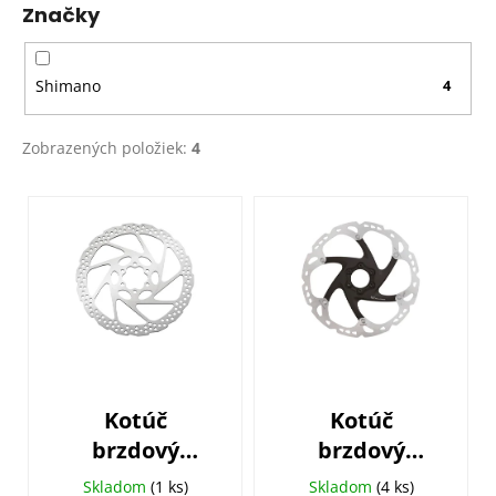
Značky
t
o
v
Shimano
4
Zobrazených položiek:
4
V
ý
p
i
s
p
r
o
Kotúč
Kotúč
d
brzdový
brzdový
u
SHIMANO SM-
SHIMANO SM-
k
Skladom
(1 ks)
Skladom
(4 ks)