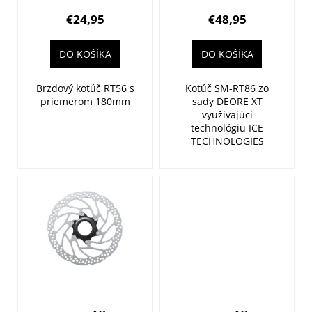
RT56 180mm
RT86 180mm
t
€24,95
€48,95
6-dier len pre
6-dier Ice
o
resin
Tech
v
DO KOŠÍKA
DO KOŠÍKA
platničky
Brzdový kotúč RT56 s
Kotúč SM-RT86 zo
priemerom 180mm
sady DEORE XT
využívajúci
technológiu ICE
TECHNOLOGIES