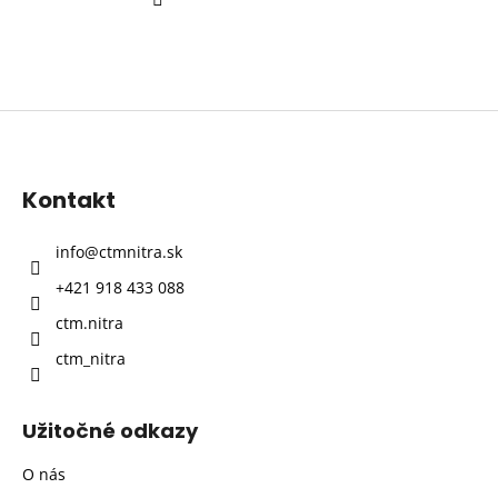
Z
á
p
Kontakt
ä
t
info
@
ctmnitra.sk
i
+421 918 433 088
e
ctm.nitra
ctm_nitra
Užitočné odkazy
O nás