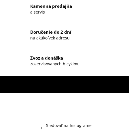
c
Kamenná predajňa
i
a servis
e
p
r
Doručenie do 2 dní
v
na akúkoľvek adresu
k
y
v
ý
Zvoz a donáška
zoservisovanych bicyklov.
p
i
s
u
Sledovať na Instagrame