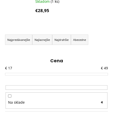
Skladom
(1 ks)
€28,95
R
a
Najpredávanejšie
Najlacnejšie
Najdrahšie
Abecedne
d
e
n
Cena
i
€
17
€
49
e
p
r
o
d
Na sklade
4
u
k