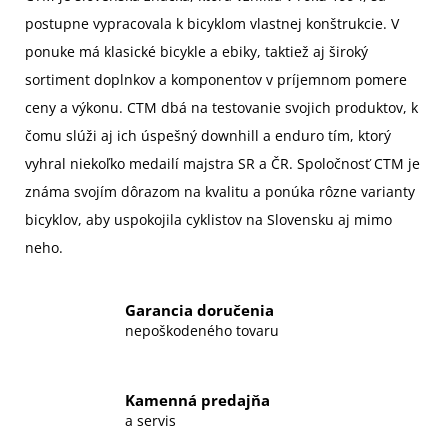
postupne vypracovala k bicyklom vlastnej konštrukcie. V
ponuke má klasické bicykle a ebiky, taktiež aj široký
sortiment doplnkov a komponentov v príjemnom pomere
ceny a výkonu. CTM dbá na testovanie svojich produktov, k
čomu slúži aj ich úspešný downhill a enduro tím, ktorý
vyhral niekoľko medailí majstra SR a ČR. Spoločnosť CTM je
známa svojím dôrazom na kvalitu a ponúka rôzne varianty
bicyklov, aby uspokojila cyklistov na Slovensku aj mimo
neho.
Garancia doručenia
nepoškodeného tovaru
Kamenná predajňa
a servis