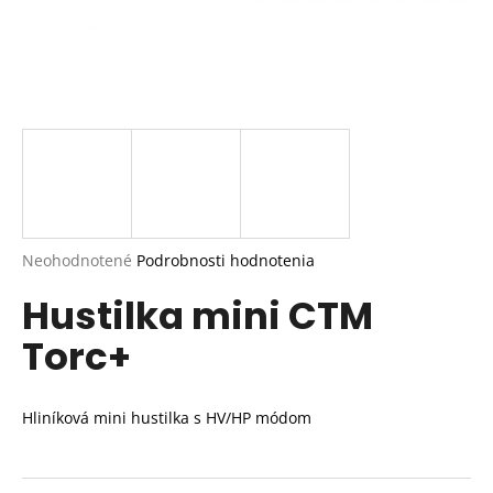
Priemerné
Neohodnotené
Podrobnosti hodnotenia
hodnotenie
Hustilka mini CTM
produktu
je
Torc+
0,0
z
5
hviezdičiek.
Hliníková mini hustilka s HV/HP módom