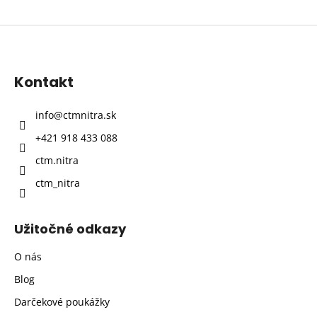
Z
á
p
Kontakt
ä
t
info
@
ctmnitra.sk
i
+421 918 433 088
e
ctm.nitra
ctm_nitra
Užitočné odkazy
O nás
Blog
Darčekové poukážky