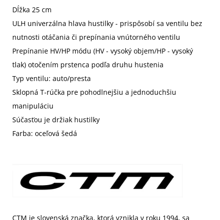
Dĺžka 25 cm
ULH univerzálna hlava hustilky - prispôsobí sa ventilu bez
nutnosti otáčania či prepínania vnútorného ventilu
Prepínanie HV/HP módu (HV - vysoký objem/HP - vysoký
tlak) otočením prstenca podľa druhu hustenia
Typ ventilu: auto/presta
Sklopná T-rúčka pre pohodlnejšiu a jednoduchšiu
manipuláciu
Súčasťou je držiak hustilky
Farba: oceľová šedá
CTM je slovenská značka, ktorá vznikla v roku 1994, sa