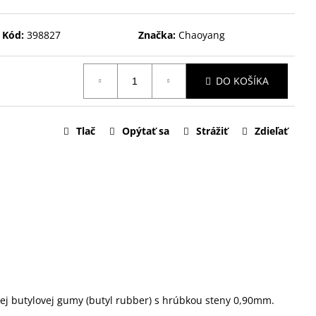
Kód:
398827
Značka:
Chaoyang
DO KOŠÍKA
Tlač
Opýtať sa
Strážiť
Zdieľať
kej butylovej gumy (butyl rubber) s hrúbkou steny 0,90mm.