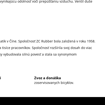
 vynikajúcu odolnosť voči prepúšťaniu vzduchu. Ventil duše
tík v Číne. Spoločnosť ZC Rubber bola založená v roku 1958.
isíce pracovníkov. Spoločnosť rozšírila svoj dosah do viac
stiky vybudovala silnú povesť a stala sa synonymom
í
Zvoz a donáška
zoservisovanych bicyklov.