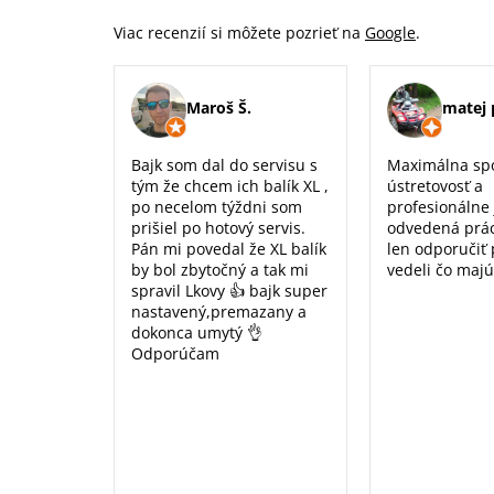
Viac recenzií si môžete pozrieť na
Google
.
Maroš Š.
matej 
Bajk som dal do servisu s
Maximálna sp
tým že chcem ich balík XL ,
ústretovosť a
po necelom týždni som
profesionálne
prišiel po hotový servis.
odvedená prá
Pán mi povedal že XL balík
len odporučiť
by bol zbytočný a tak mi
vedeli čo majú
spravil Lkovy 👍 bajk super
nastavený,premazany a
dokonca umytý 👌
Odporúčam