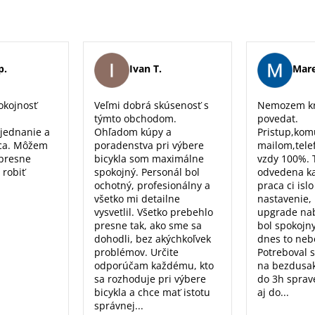
p.
Ivan T.
Mare
okojnosť
Veľmi dobrá skúsenosť s
Nemozem kr
týmto obchodom.
povedat.
 jednanie a
Ohľadom kúpy a
Pristup,kom
ca. Môžem
poradenstva pri výbere
mailom,tele
 presne
bicykla som maximálne
vzdy 100%. 
 robiť
spokojný. Personál bol
odvedena k
ochotný, profesionálny a
praca ci isl
všetko mi detailne
nastavenie, 
vysvetlil. Všetko prebehlo
upgrade nab
presne tak, ako sme sa
bol spokojn
dohodli, bez akýchkoľvek
dnes to nebo
problémov. Určite
Potreboval 
odporúčam každému, kto
na bezdusak
sa rozhoduje pri výbere
do 3h sprav
bicykla a chce mať istotu
aj do...
správnej...