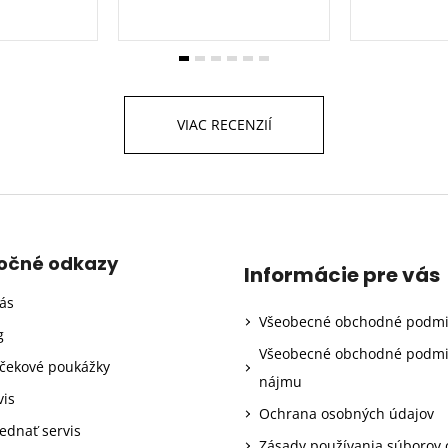
VIAC RECENZIÍ
točné odkazy
Informácie pre vás
ás
Všeobecné obchodné podm
g
Všeobecné obchodné podm
čekové poukážky
nájmu
vis
Ochrana osobných údajov
ednať servis
Zásady používania súborov 