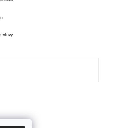
ho
 zmluvy