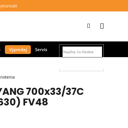
ky
Kontakt
Prihlásenie
Nákupný
Výpredaj
Servis
košík
HĽADAŤ
dnotenia
ANG 700x33/37C
630) FV48