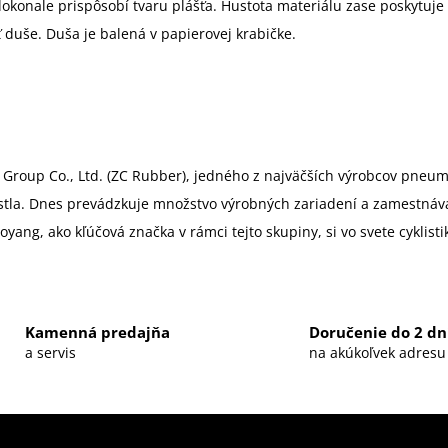
dokonale prispôsobí tvaru plášťa. Hustota materiálu zase poskytuje
ť duše. Duša je balená v papierovej krabičke.
Group Co., Ltd. (ZC Rubber), jedného z najväčších výrobcov pneuma
stla. Dnes prevádzkuje množstvo výrobných zariadení a zamestnáva t
aoyang, ako kľúčová značka v rámci tejto skupiny, si vo svete cykli
Kamenná predajňa
Doručenie do 2 dn
a servis
na akúkoľvek adresu