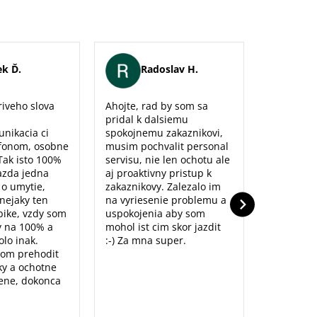
k Ď.
Radoslav H.
Er
iveho slova
Ahojte, rad by som sa
Maximálna
pridal k dalsiemu
naozaj sm
unikacia ci
spokojnemu zakaznikovi,
predajne,
fonom, osobne
musim pochvalit personal
poradenst
Tak isto 100%
servisu, nie len ochotu ale
prístup to
azda jedna
aj proaktivny pristup k
dolu. Ďak
o o umytie,
zakaznikovy. Zalezalo im
nejaky ten
na vyriesenie problemu a
ike, vzdy som
uspokojenia aby som
y na 100% a
mohol ist cim skor jazdit
lo inak.
:-) Za mna super.
som prehodit
y a ochotne
ene, dokonca