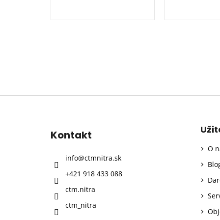
Z
á
p
Uži
Kontakt
ä
O n
t
info
@
ctmnitra.sk
i
Blo
+421 918 433 088
e
Dar
ctm.nitra
Ser
ctm_nitra
Obj