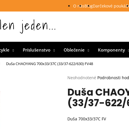
O nás
Blog
Darčekové poukáž
len jeden...
 Slovensku
cykle
Príslušenstvo
Oblečenie
Komponenty
Duša CHAOYANG 700x33/37C (33/37-622/630) FV48
Priemerné
Neohodnotené
Podrobnosti ho
hodnotenie
Duša CHAOY
produktu
je
(33/37-622/
0,0
z
5
hviezdičiek.
Duša 700x33/37C FV