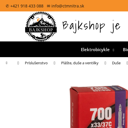
K
Prejsť
✆ +421 918 433 088 ✉ info@ctmnitra.sk
na
o
obsah
Späť
š
Bajkshop je 
Oficiálna špecializovaná predajňa pre CTM bicykle na
do
í
k
obchodu
Elektrobicykle
Bi
Domov
Príslušenstvo
Plášte, duše a ventilky
Duše