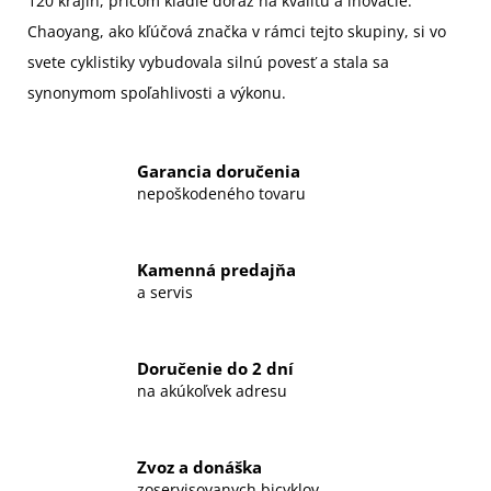
120 krajín, pričom kladie dôraz na kvalitu a inovácie.
Chaoyang, ako kľúčová značka v rámci tejto skupiny, si vo
svete cyklistiky vybudovala silnú povesť a stala sa
synonymom spoľahlivosti a výkonu.
Garancia doručenia
nepoškodeného tovaru
Kamenná predajňa
a servis
Doručenie do 2 dní
na akúkoľvek adresu
Zvoz a donáška
zoservisovanych bicyklov.