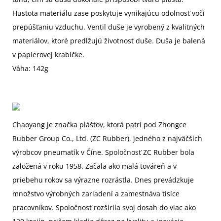
Hustota materiálu zase poskytuje vynikajúcu odolnosť voči
prepúšťaniu vzduchu. Ventil duše je vyrobený z kvalitných
materiálov, ktoré predlžujú životnosť duše. Duša je balená
v papierovej krabičke.
Váha: 142g
Chaoyang je značka plášťov, ktorá patrí pod Zhongce
Rubber Group Co., Ltd. (ZC Rubber), jedného z najväčších
výrobcov pneumatík v Číne. Spoločnosť ZC Rubber bola
založená v roku 1958. Začala ako malá továreň a v
priebehu rokov sa výrazne rozrástla. Dnes prevádzkuje
množstvo výrobných zariadení a zamestnáva tisíce
pracovníkov. Spoločnosť rozšírila svoj dosah do viac ako