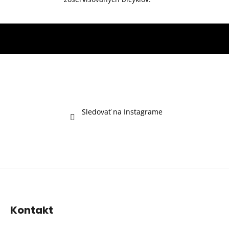
Sledovať na Instagrame
Z
á
p
Kontakt
ä
t