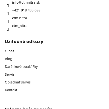
info
@
ctmnitra.sk
i
+421 918 433 088
e
ctm.nitra
ctm_nitra
Užitočné odkazy
O nás
Blog
Darčekové poukážky
Servis
Objednať servis
Kontakt