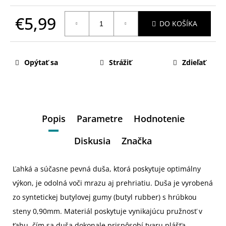
€5,99
DO KOŠÍKA
Jednotková
cena:
Opýtať sa
Strážiť
Zdieľať
Popis
Parametre
Hodnotenie
Diskusia
Značka
Ľahká a súčasne pevná duša, ktorá poskytuje optimálny
výkon, je odolná voči mrazu aj prehriatiu. Duša je vyrobená
zo syntetickej butylovej gumy (butyl rubber) s hrúbkou
steny 0,90mm. Materiál poskytuje vynikajúcu pružnosť v
ťahu, čím sa duša dokonale prispôsobí tvaru plášťa.