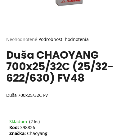
Priemerné
Neohodnotené
Podrobnosti hodnotenia
hodnotenie
Duša CHAOYANG
produktu
je
700x25/32C (25/32-
0,0
z
622/630) FV48
5
hviezdičiek.
Duša 700x25/32C FV
Skladom
(2 ks)
Kód:
398826
Značka:
Chaoyang