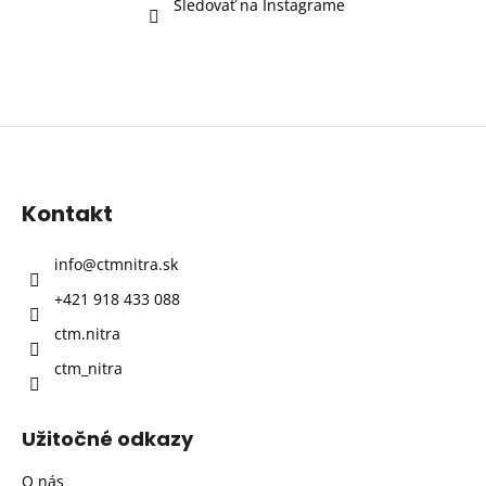
Sledovať na Instagrame
Z
á
p
Kontakt
ä
t
info
@
ctmnitra.sk
i
+421 918 433 088
e
ctm.nitra
ctm_nitra
Užitočné odkazy
O nás