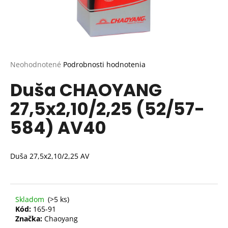
Priemerné
Neohodnotené
Podrobnosti hodnotenia
hodnotenie
Duša CHAOYANG
produktu
je
27,5x2,10/2,25 (52/57-
0,0
z
584) AV40
5
hviezdičiek.
Duša 27,5x2,10/2,25 AV
Skladom
(>5 ks)
Kód:
165-91
Značka:
Chaoyang