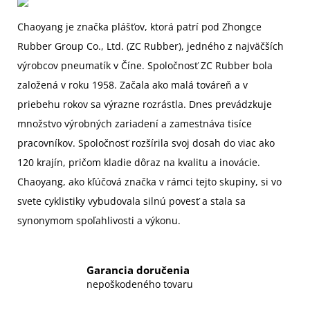
Chaoyang je značka plášťov, ktorá patrí pod Zhongce
Rubber Group Co., Ltd. (ZC Rubber), jedného z najväčších
výrobcov pneumatík v Číne. Spoločnosť ZC Rubber bola
založená v roku 1958. Začala ako malá továreň a v
priebehu rokov sa výrazne rozrástla. Dnes prevádzkuje
množstvo výrobných zariadení a zamestnáva tisíce
pracovníkov. Spoločnosť rozšírila svoj dosah do viac ako
120 krajín, pričom kladie dôraz na kvalitu a inovácie.
Chaoyang, ako kľúčová značka v rámci tejto skupiny, si vo
svete cyklistiky vybudovala silnú povesť a stala sa
synonymom spoľahlivosti a výkonu.
Garancia doručenia
nepoškodeného tovaru