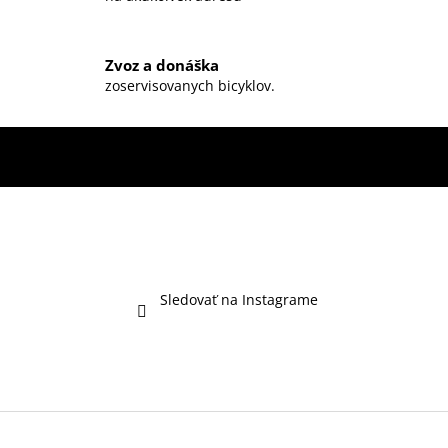
k
y
v
ý
Zvoz a donáška
zoservisovanych bicyklov.
p
i
s
u
Sledovať na Instagrame
Z