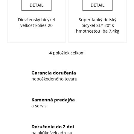
DETAIL
DETAIL
Dievčenský bicykel
Super ľahký detský
veľkosť kolies 20
bicykel SLY 20” s
hmotnosťou iba 7,4kg
4
položiek celkom
O
v
l
Garancia doručenia
á
nepoškodeného tovaru
d
a
c
Kamenná predajňa
i
a servis
e
p
r
Doručenie do 2 dní
v
na akúkoľvek adresu