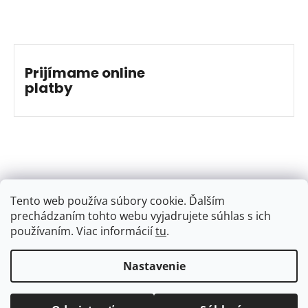
Prijímame online
platby
Tento web používa súbory cookie. Ďalším
prechádzaním tohto webu vyjadrujete súhlas s ich
používaním. Viac informácií
tu
.
…
Nastavenie
Vytvoril Shoptet
&
Jakub Grác
Copyright 2026
BAJKSHOP
. Všetky práva vyhradené.