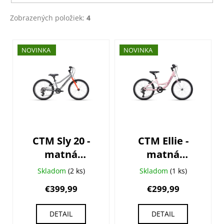
Zobrazených položiek:
4
V
NOVINKA
NOVINKA
ý
p
i
s
p
r
o
CTM Sly 20 -
CTM Ellie -
d
matná
matná
u
strieborná
svetloružová
k
Skladom
(2 ks)
Skladom
(1 ks)
t
€399,99
€299,99
o
v
DETAIL
DETAIL