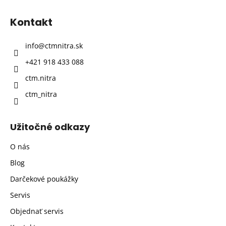
á
p
Kontakt
ä
t
info
@
ctmnitra.sk
i
+421 918 433 088
e
ctm.nitra
ctm_nitra
Užitočné odkazy
O nás
Blog
Darčekové poukážky
Servis
Objednať servis