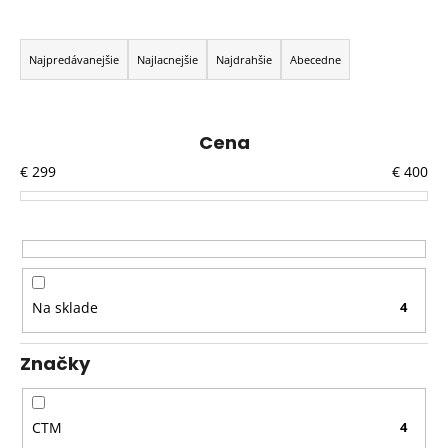
R
a
Najpredávanejšie
Najlacnejšie
Najdrahšie
Abecedne
d
e
n
Cena
i
€
299
€
400
e
p
r
o
d
Na sklade
4
u
k
Značky
t
o
v
CTM
4