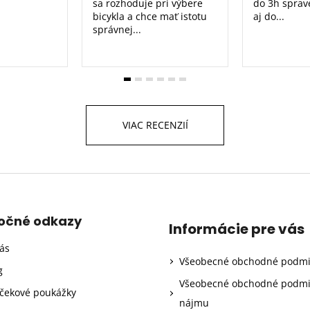
sa rozhoduje pri výbere
do 3h sprav
bicykla a chce mať istotu
aj do...
správnej...
VIAC RECENZIÍ
točné odkazy
Informácie pre vás
ás
Všeobecné obchodné podm
g
Všeobecné obchodné podm
čekové poukážky
nájmu