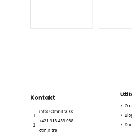
Z
á
p
Uži
Kontakt
ä
O n
t
info
@
ctmnitra.sk
i
Blo
+421 918 433 088
e
Dar
ctm.nitra