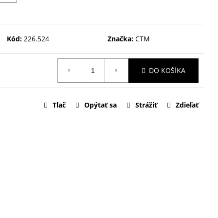
Kód:
226.524
Značka:
CTM
DO KOŠÍKA
Tlač
Opýtať sa
Strážiť
Zdieľať