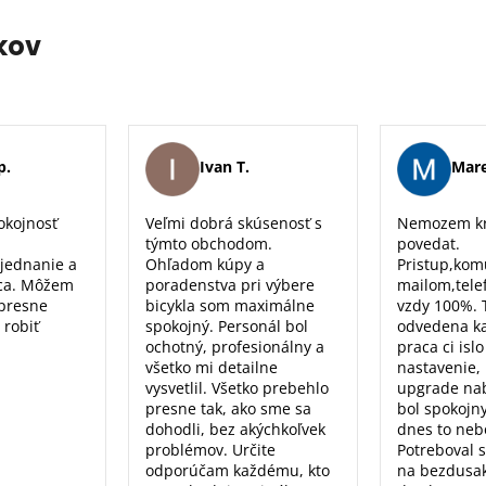
kov
p.
Ivan T.
Mare
okojnosť
Veľmi dobrá skúsenosť s
Nemozem kr
týmto obchodom.
povedat.
 jednanie a
Ohľadom kúpy a
Pristup,kom
ca. Môžem
poradenstva pri výbere
mailom,tele
 presne
bicykla som maximálne
vzdy 100%. 
 robiť
spokojný. Personál bol
odvedena k
ochotný, profesionálny a
praca ci isl
všetko mi detailne
nastavenie, 
vysvetlil. Všetko prebehlo
upgrade nab
presne tak, ako sme sa
bol spokojn
dohodli, bez akýchkoľvek
dnes to nebo
problémov. Určite
Potreboval 
odporúčam každému, kto
na bezdusak