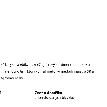
é bicykle a ebiky, taktiež aj široký sortiment doplnkov a
 a enduro tím, ktorý vyhral niekoľko medailí majstra SR a
u aj mimo neho.
í
Zvoz a donáška
zoservisovanych bicyklov.