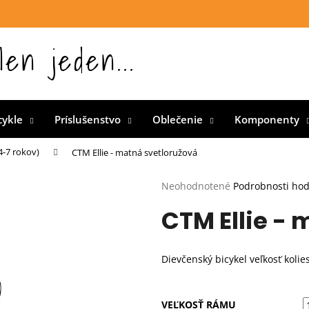
len jeden...
 Slovensku
cykle
Príslušenstvo
Oblečenie
Komponenty
4-7 rokov)
CTM Ellie - matná svetloružová
Priemerné
Neohodnotené
Podrobnosti ho
hodnotenie
CTM Ellie -
produktu
je
0,0
z
Dievčenský bicykel veľkosť kolie
5
hviezdičiek.
VEĽKOSŤ RÁMU