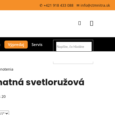
✆ +421 918 433 088 ✉ info@ctmnitra.sk
Prihlásenie
Nákupný
Výpredaj
Servis
košík
HĽADAŤ
dnotenia
 matná svetloružová
s 20