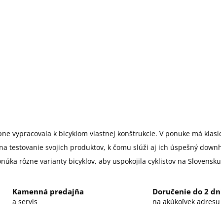
ne vypracovala k bicyklom vlastnej konštrukcie. V ponuke má klasick
estovanie svojich produktov, k čomu slúži aj ich úspešný downhill
úka rôzne varianty bicyklov, aby uspokojila cyklistov na Slovensk
Kamenná predajňa
Doručenie do 2 dn
a servis
na akúkoľvek adresu