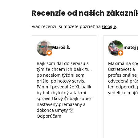
Recenzie od našich zákazní
Viac recenzií si môžete pozrieť na
Google
.
Maroš Š.
matej 
Bajk som dal do servisu s
Maximálna sp
tým že chcem ich balík XL ,
ústretovosť a
po necelom týždni som
profesionálne
prišiel po hotový servis.
odvedená prá
Pán mi povedal že XL balík
len odporučiť
by bol zbytočný a tak mi
vedeli čo majú
spravil Lkovy 👍 bajk super
nastavený,premazany a
dokonca umytý 👌
Odporúčam