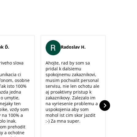
k Ď.
Radoslav H.
Er
iveho slova
Ahojte, rad by som sa
Maximálna
pridal k dalsiemu
naozaj sm
unikacia ci
spokojnemu zakaznikovi,
predajne,
fonom, osobne
musim pochvalit personal
poradenst
Tak isto 100%
servisu, nie len ochotu ale
prístup to
azda jedna
aj proaktivny pristup k
dolu. Ďak
o o umytie,
zakaznikovy. Zalezalo im
nejaky ten
na vyriesenie problemu a
ike, vzdy som
uspokojenia aby som
y na 100% a
mohol ist cim skor jazdit
lo inak.
:-) Za mna super.
som prehodit
y a ochotne