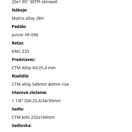
20x1.95" 30TPI skinwall
Náboje:
Matrix alloy 28H
Pedále:
Junior HF-696
Reťaz:
KMC Z33
Predstavec:
CTM Alloy 60/25,4 mm
Riadidlá:
CTM alloy 540mm 40mm rise
Hlavové zloženie:
1 1/8" DIA:25.4/34/30mm
Sedlo:
CTM kids 232x140mm
Sedlovka: