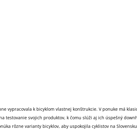
ne vypracovala k bicyklom vlastnej konštrukcie. V ponuke má klasick
estovanie svojich produktov, k čomu slúži aj ich úspešný downhill
úka rôzne varianty bicyklov, aby uspokojila cyklistov na Slovensk