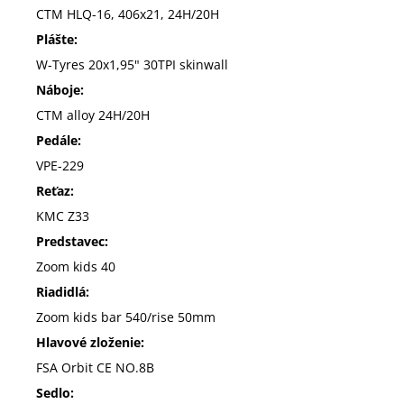
CTM HLQ-16, 406x21, 24H/20H
Plášte:
W-Tyres 20x1,95" 30TPI skinwall
Náboje:
CTM alloy 24H/20H
Pedále:
VPE-229
Reťaz:
KMC Z33
Predstavec:
Zoom kids 40
Riadidlá:
Zoom kids bar 540/rise 50mm
Hlavové zloženie:
FSA Orbit CE NO.8B
Sedlo: