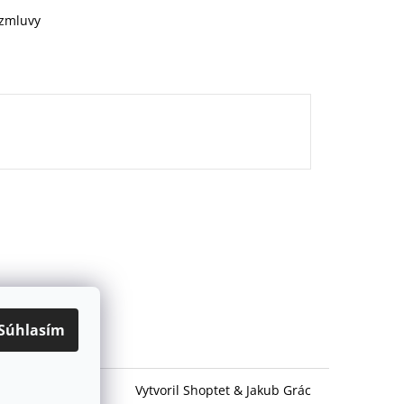
 zmluvy
Súhlasím
Vytvoril Shoptet
&
Jakub Grác