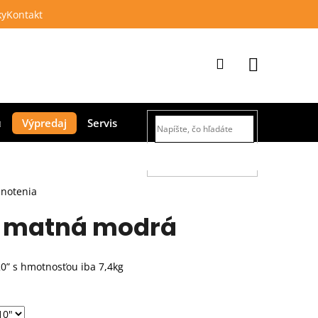
ky
Kontakt
Prihlásenie
Nákupný
Výpredaj
Servis
košík
HĽADAŤ
dnotenia
- matná modrá
20” s hmotnosťou iba 7,4kg