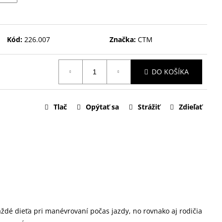
Kód:
226.007
Značka:
CTM
DO KOŠÍKA
Tlač
Opýtať sa
Strážiť
Zdieľať
každé dieťa pri manévrovaní počas jazdy, no rovnako aj rodičia