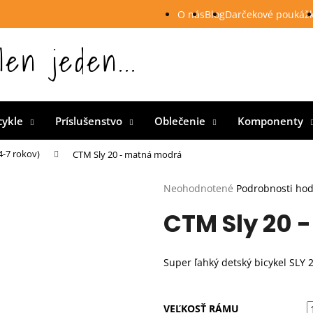
O nás
Blog
Darčekové poukáž
len jeden...
 Slovensku
cykle
Príslušenstvo
Oblečenie
Komponenty
4-7 rokov)
CTM Sly 20 - matná modrá
Priemerné
Neohodnotené
Podrobnosti ho
hodnotenie
CTM Sly 20 
produktu
je
0,0
z
Super ľahký detský bicykel SLY 
5
hviezdičiek.
VEĽKOSŤ RÁMU