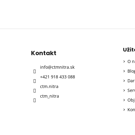
Z
á
p
Uži
Kontakt
ä
O n
t
info
@
ctmnitra.sk
i
Blo
+421 918 433 088
e
Dar
ctm.nitra
Ser
ctm_nitra
Obj
Kon