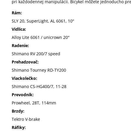
pri každodennej manipulácii. Bicykel môžete jednoducho pren
Rám:
SLY 20, SuperLight, AL 6061, 10"
Vidlica:
Alloy Lite 6061 / unicrown 20"
Radenie:
Shimano RV 200/7 speed
Prehadzovač:
Shimano Tourney RD-TY200
Viackolečko:
Shimano CS-HG400/7, 11-28
Prevodník:
Prowheel, 28T, 114mm
Brzdy:
Tektro V-brake
Ráfiky: