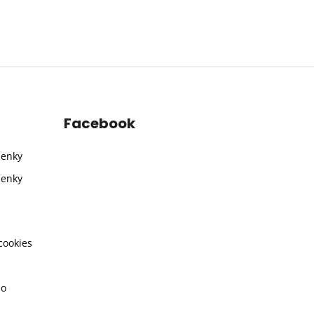
Facebook
ienky
ienky
cookies
ho