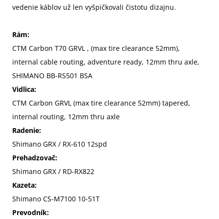
vedenie káblov už len vyšpičkovali čistotu dizajnu.
Rám:
CTM Carbon T70 GRVL , (max tire clearance 52mm),
internal cable routing, adventure ready, 12mm thru axle,
SHIMANO BB-RS501 BSA
Vidlica:
CTM Carbon GRVL (max tire clearance 52mm) tapered,
internal routing, 12mm thru axle
Radenie:
Shimano GRX / RX-610 12spd
Prehadzovač:
Shimano GRX / RD-RX822
Kazeta:
Shimano CS-M7100 10-51T
Prevodník: