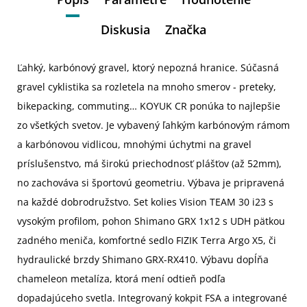
Diskusia
Značka
Ľahký, karbónový gravel, ktorý nepozná hranice. Súčasná
gravel cyklistika sa rozletela na mnoho smerov - preteky,
bikepacking, commuting… KOYUK CR ponúka to najlepšie
zo všetkých svetov. Je vybavený ľahkým karbónovým rámom
a karbónovou vidlicou, mnohými úchytmi na gravel
príslušenstvo, má širokú priechodnosť plášťov (až 52mm),
no zachováva si športovú geometriu. Výbava je pripravená
na každé dobrodružstvo. Set kolies Vision TEAM 30 i23 s
vysokým profilom, pohon Shimano GRX 1x12 s UDH pätkou
zadného meniča, komfortné sedlo FIZIK Terra Argo X5, či
hydraulické brzdy Shimano GRX-RX410. Výbavu dopĺňa
chameleon metalíza, ktorá mení odtieň podľa
dopadajúceho svetla. Integrovaný kokpit FSA a integrované