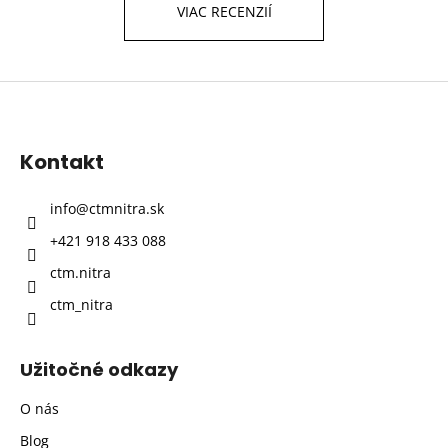
VIAC RECENZIÍ
Z
á
p
Kontakt
ä
t
info
@
ctmnitra.sk
i
+421 918 433 088
e
ctm.nitra
ctm_nitra
Užitočné odkazy
O nás
Blog