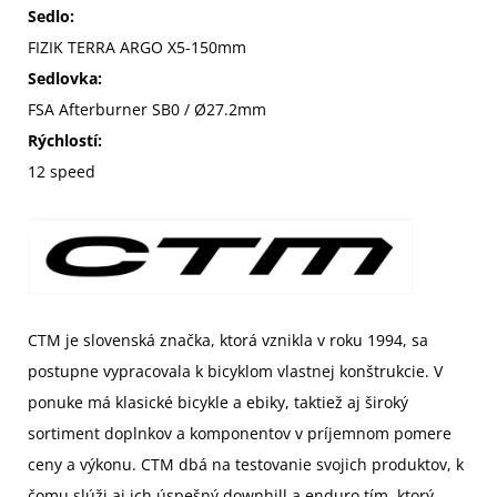
Sedlo:
FIZIK TERRA ARGO X5-150mm
Sedlovka:
FSA Afterburner SB0 / Ø27.2mm
Rýchlostí:
12 speed
CTM je slovenská značka, ktorá vznikla v roku 1994, sa
postupne vypracovala k bicyklom vlastnej konštrukcie. V
ponuke má klasické bicykle a ebiky, taktiež aj široký
sortiment doplnkov a komponentov v príjemnom pomere
ceny a výkonu. CTM dbá na testovanie svojich produktov, k
čomu slúži aj ich úspešný downhill a enduro tím, ktorý