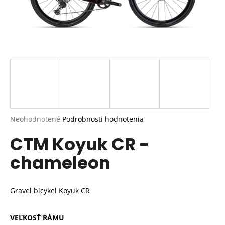
Priemerné
Neohodnotené
Podrobnosti hodnotenia
hodnotenie
CTM Koyuk CR -
produktu
je
chameleon
0,0
z
5
hviezdičiek.
Gravel bicykel Koyuk CR
VEĽKOSŤ RÁMU