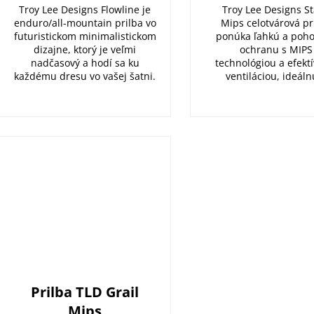
Troy Lee Designs Flowline je
Troy Lee Designs S
enduro/all-mountain prilba vo
Mips celotvárová pr
futuristickom minimalistickom
ponúka ľahkú a poh
dizajne, ktorý je veľmi
ochranu s MIPS
nadčasový a hodí sa ku
technológiou a efekt
každému dresu vo vašej šatni.
ventiláciou, ideálnu
Prilba TLD Grail
Mips