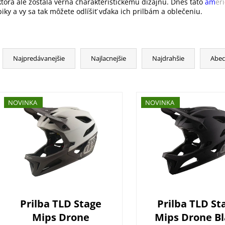
ktorá ale zostala verná charakteristickému dizajnu. Dnes táto
am
eri
biky a vy sa tak môžete odlíšiť vďaka ich prilbám a oblečeniu.
R
a
Najpredávanejšie
Najlacnejšie
Najdrahšie
Abe
d
e
V
n
ý
NOVINKA
NOVINKA
i
p
e
i
p
s
r
p
o
r
d
o
u
d
k
Prilba TLD Stage
Prilba TLD St
u
t
Mips Drone
Mips Drone Bl
k