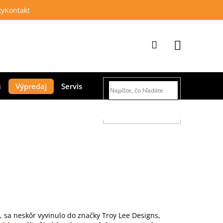
ky
Kontakt
Prihlásenie
Nákupný
Výpredaj
Servis
košík
HĽADAŤ
b, sa neskôr vyvinulo do značky Troy Lee Designs,