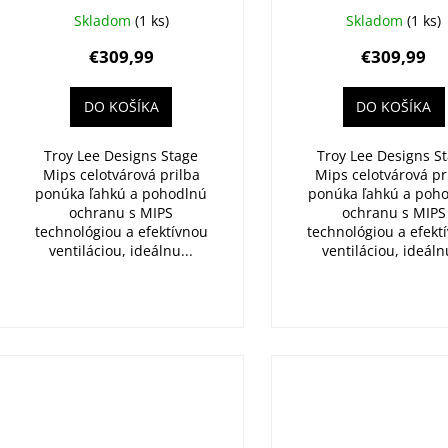
o
Pumice
t
Skladom
(1 ks)
Skladom
(1 ks)
v
o
€309,99
€309,99
v
DO KOŠÍKA
DO KOŠÍKA
Troy Lee Designs Stage
Troy Lee Designs S
Mips celotvárová prilba
Mips celotvárová pr
ponúka ľahkú a pohodlnú
ponúka ľahkú a poh
ochranu s MIPS
ochranu s MIPS
technológiou a efektívnou
technológiou a efekt
ventiláciou, ideálnu...
ventiláciou, ideálnu