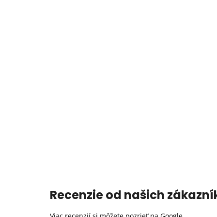
Recenzie od našich zákazní
Viac recenzií si môžete pozrieť na
Google
.