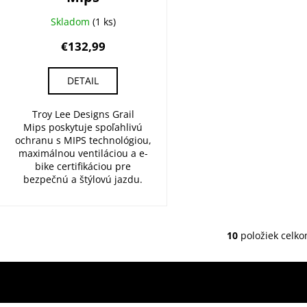
Skladom
(1 ks)
€132,99
DETAIL
Troy Lee Designs Grail
Mips poskytuje spoľahlivú
ochranu s MIPS technológiou,
maximálnou ventiláciou a e-
bike certifikáciou pre
bezpečnú a štýlovú jazdu.
10
položiek celk
O
v
l
á
d