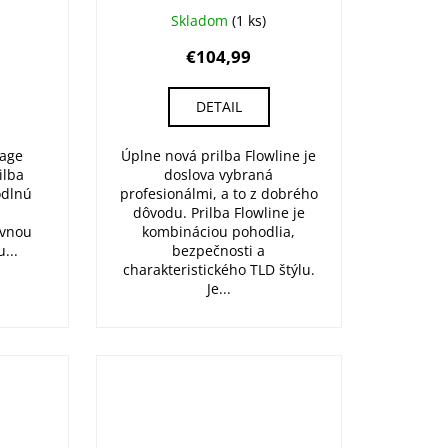
Skladom
(1 ks)
€104,99
DETAIL
tage
Úplne nová prilba Flowline je
ilba
doslova vybraná
odlnú
profesionálmi, a to z dobrého
dôvodu. Prilba Flowline je
ívnou
kombináciou pohodlia,
...
bezpečnosti a
charakteristického TLD štýlu.
Je...