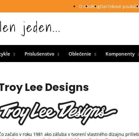
O nás
Blog
Darčekové poukáž
len jeden...
 Slovensku
cykle
Príslušenstvo
Oblečenie
Komponenty
Troy Lee Designs
Čo začalo v roku 1981 ako záľuba v tvorení vlastného dizajnu prilie