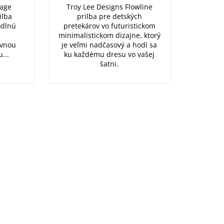
tage
Troy Lee Designs Flowline
ilba
prilba pre detských
odlnú
pretekárov vo futuristickom
minimalistickom dizajne, ktorý
ívnou
je veľmi nadčasový a hodí sa
...
ku každému dresu vo vašej
šatni.