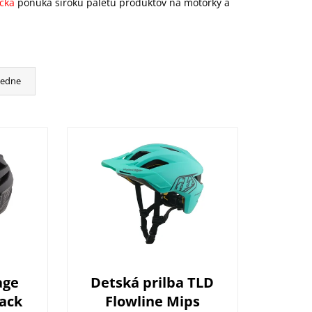
cká
ponúka širokú paletu produktov na motorky a
cedne
age
Detská prilba TLD
ack
Flowline Mips