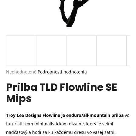
Priemerné
Neohodnotené
Podrobnosti hodnotenia
hodnotenie
Prilba TLD Flowline SE
produktu
je
Mips
0,0
z
5
hviezdičiek.
Troy Lee Designs Flowline je enduro/all-mountain prilba
vo
futuristickom minimalistickom dizajne, ktorý je veľmi
nadčasový a hodí sa ku každému dresu vo vašej šatni.