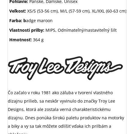
Pohlavie:
Pánske, Dámske, Unisex
Veľkosť:
XS/S (53-56 cm), M/L (57-59 cm), XL/XXL (60-63 cm)
Farba: b
adge maroon
Vlastnosti prilby:
MIPS, Odnímateľný/nastaviteľný šilt
Hmotnosť:
364 g
Čo začalo v roku 1981 ako záľuba v tvorení vlastného
dizajnu prilieb, sa neskôr vyvinulo do značky Troy Lee
Designs, ktorá ale zostala verná charakteristickému
dizajnu. Dnes ponúka širokú paletu produktov na motorky
a biky a vy sa tak môžete odlíšiť vďaka ich prilbám a