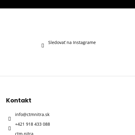
Sledovať na Instagrame
Z
á
p
Kontakt
ä
t
info
@
ctmnitra.sk
i
+421 918 433 088
e
ctm.nitra