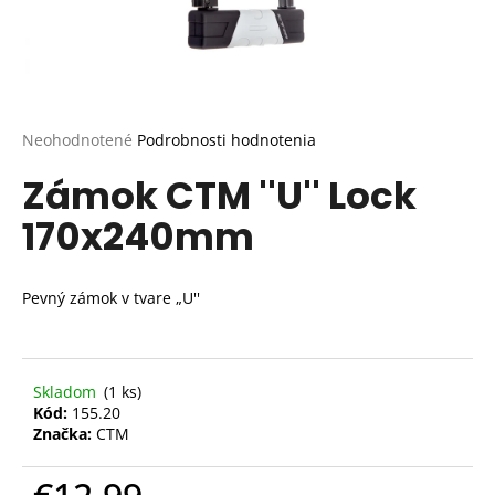
Priemerné
Neohodnotené
Podrobnosti hodnotenia
hodnotenie
Zámok CTM ''U'' Lock
produktu
je
170x240mm
0,0
z
5
hviezdičiek.
Pevný zámok v tvare „U''
Skladom
(1 ks)
Kód:
155.20
Značka:
CTM