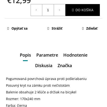
€12,99
Jednotková
DO KOŠÍKA
cena:
Opýtať sa
Strážiť
Zdieľať
Popis
Parametre
Hodnotenie
Diskusia
Značka
Pogumovaná povrchová úprava proti poškriabaniu
Posuvný kryt na zámku proti nečistotám
Balenie obsahuje 2 kľúče a držiak na bicykel
Rozmer: 170x240 mm
Farba: čierna