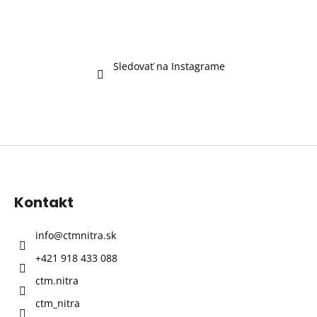
Sledovať na Instagrame
Z
á
p
Kontakt
ä
t
info
@
ctmnitra.sk
i
+421 918 433 088
e
ctm.nitra
ctm_nitra