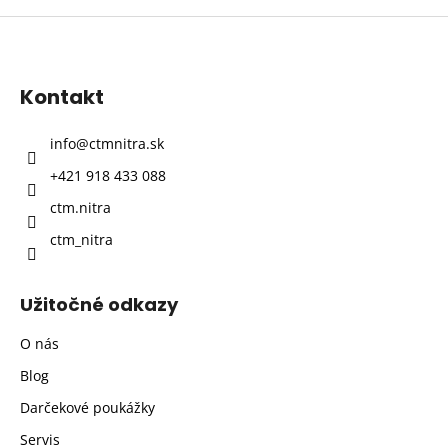
Z
á
p
Kontakt
ä
t
info
@
ctmnitra.sk
i
+421 918 433 088
e
ctm.nitra
ctm_nitra
Užitočné odkazy
O nás
Blog
Darčekové poukážky
Servis