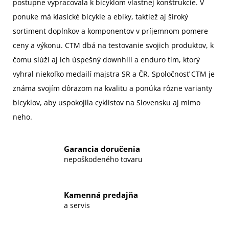
postupne vypracovala k bicyklom vlastnej konštrukcie. V
ponuke má klasické bicykle a ebiky, taktiež aj široký
sortiment doplnkov a komponentov v príjemnom pomere
ceny a výkonu. CTM dbá na testovanie svojich produktov, k
čomu slúži aj ich úspešný downhill a enduro tím, ktorý
vyhral niekoľko medailí majstra SR a ČR. Spoločnosť CTM je
známa svojím dôrazom na kvalitu a ponúka rôzne varianty
bicyklov, aby uspokojila cyklistov na Slovensku aj mimo
neho.
Garancia doručenia
nepoškodeného tovaru
Kamenná predajňa
a servis