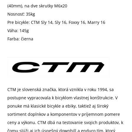
(40mm), na dve skrutky M6x20
Nosnosť: 35kg
Pre bicykle: CTM Sly 14, Sly 16, Foxxy 16, Marry 16
Váha: 145g
Farba: čierna
CTM je slovenská značka, ktorá vznikla v roku 1994, sa
postupne vypracovala k bicyklom vlastnej konštrukcie. V
ponuke má klasické bicykle a ebiky, taktiež aj široký
sortiment doplnkov a komponentov v príjemnom pomere
ceny a výkonu. CTM dbá na testovanie svojich produktov, k
čomu slúži aj ich úspešný downhill a enduro tím, ktorý