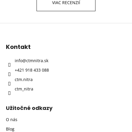
VIAC RECENZIÍ
Z
á
p
Kontakt
ä
t
info
@
ctmnitra.sk
i
+421 918 433 088
e
ctm.nitra
ctm_nitra
Užitočné odkazy
O nás
Blog