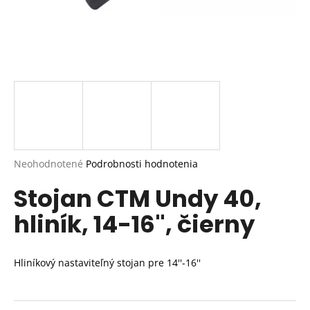
Priemerné
Neohodnotené
Podrobnosti hodnotenia
hodnotenie
Stojan CTM Undy 40,
produktu
je
hliník, 14-16", čierny
0,0
z
5
hviezdičiek.
Hliníkový nastaviteľný stojan pre 14''-16''