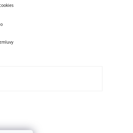
cookies
ho
 zmluvy