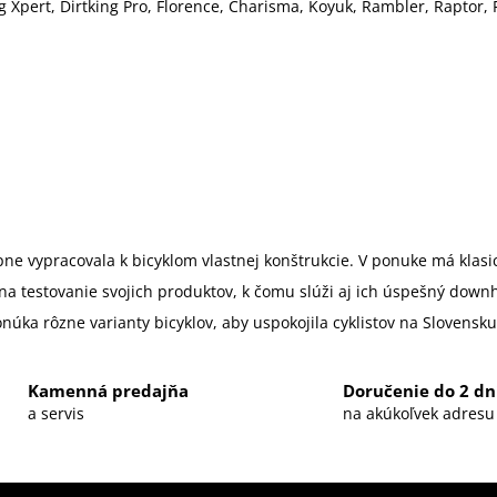
 Xpert, Dirtking Pro, Florence, Charisma, Koyuk, Rambler, Raptor, Ra
ne vypracovala k bicyklom vlastnej konštrukcie. V ponuke má klasick
estovanie svojich produktov, k čomu slúži aj ich úspešný downhill
úka rôzne varianty bicyklov, aby uspokojila cyklistov na Slovensk
Kamenná predajňa
Doručenie do 2 dn
a servis
na akúkoľvek adresu