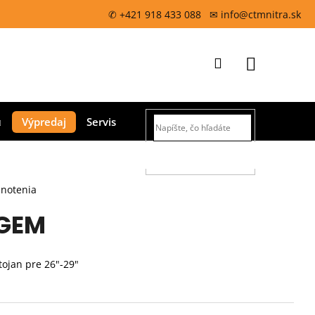
✆ +421 918 433 088 ✉ info@ctmnitra.sk
Prihlásenie
Nákupný
Výpredaj
Servis
košík
HĽADAŤ
dnotenia
 GEM
stojan pre 26"-29"