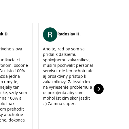
k Ď.
Radoslav H.
Er
iveho slova
Ahojte, rad by som sa
Maximálna
pridal k dalsiemu
naozaj sm
unikacia ci
spokojnemu zakaznikovi,
predajne,
fonom, osobne
musim pochvalit personal
poradenst
Tak isto 100%
servisu, nie len ochotu ale
prístup to
azda jedna
aj proaktivny pristup k
dolu. Ďak
o o umytie,
zakaznikovy. Zalezalo im
nejaky ten
na vyriesenie problemu a
ike, vzdy som
uspokojenia aby som
y na 100% a
mohol ist cim skor jazdit
lo inak.
:-) Za mna super.
som prehodit
y a ochotne
ene, dokonca