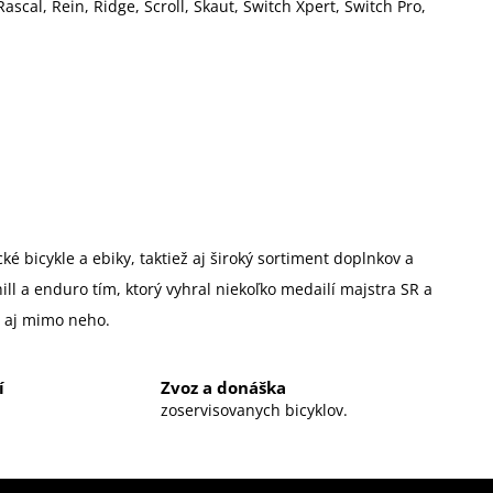
scal, Rein, Ridge, Scroll, Skaut, Switch Xpert, Switch Pro,
é bicykle a ebiky, taktiež aj široký sortiment doplnkov a
 a enduro tím, ktorý vyhral niekoľko medailí majstra SR a
u aj mimo neho.
í
Zvoz a donáška
zoservisovanych bicyklov.