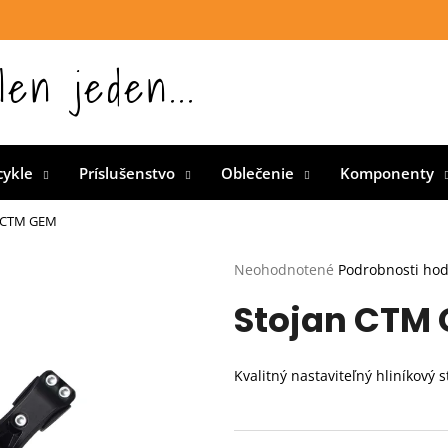
len jeden...
 Slovensku
cykle
Príslušenstvo
Oblečenie
Komponenty
n CTM GEM
Priemerné
Neohodnotené
Podrobnosti ho
hodnotenie
Stojan CTM
produktu
je
0,0
z
Kvalitný nastaviteľný hliníkový 
5
hviezdičiek.