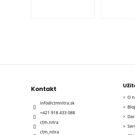
Z
á
p
Uži
Kontakt
ä
O n
t
info
@
ctmnitra.sk
i
Blo
+421 918 433 088
e
Dar
ctm.nitra
Ser
ctm_nitra