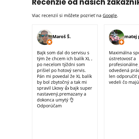
Recenzie od našich zákazní
Viac recenzií si môžete pozrieť na
Google
.
Maroš Š.
matej 
Bajk som dal do servisu s
Maximálna sp
tým že chcem ich balík XL ,
ústretovosť a
po necelom týždni som
profesionálne
prišiel po hotový servis.
odvedená prá
Pán mi povedal že XL balík
len odporučiť
by bol zbytočný a tak mi
vedeli čo majú
spravil Lkovy 👍 bajk super
nastavený,premazany a
dokonca umytý 👌
Odporúčam