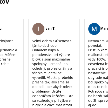
kov
p.
Ivan T.
Mare
okojnosť
Veľmi dobrá skúsenosť s
Nemozem kr
týmto obchodom.
povedat.
 jednanie a
Ohľadom kúpy a
Pristup,kom
ca. Môžem
poradenstva pri výbere
mailom,tele
 presne
bicykla som maximálne
vzdy 100%. 
 robiť
spokojný. Personál bol
odvedena k
ochotný, profesionálny a
praca ci isl
všetko mi detailne
nastavenie, 
vysvetlil. Všetko prebehlo
upgrade nab
presne tak, ako sme sa
bol spokojn
dohodli, bez akýchkoľvek
dnes to nebo
problémov. Určite
Potreboval 
odporúčam každému, kto
na bezdusak
sa rozhoduje pri výbere
do 3h sprav
bicykla a chce mať istotu
aj do...