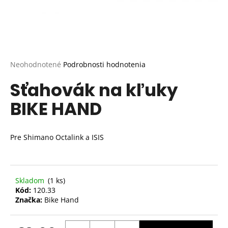
Priemerné
Neohodnotené
Podrobnosti hodnotenia
hodnotenie
Sťahovák na kľuky
produktu
je
BIKE HAND
0,0
z
5
hviezdičiek.
Pre Shimano Octalink a ISIS
Skladom
(1 ks)
Kód:
120.33
Značka:
Bike Hand