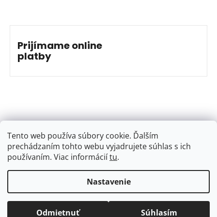
Prijímame online
platby
Tento web používa súbory cookie. Ďalším
prechádzaním tohto webu vyjadrujete súhlas s ich
používaním. Viac informácií
tu
.
Nastavenie
Vytvoril Shoptet
&
Jakub Grác
Copyright 2026
BAJKSHOP
. Všetky práva vyhradené.
Odmietnuť
Súhlasím