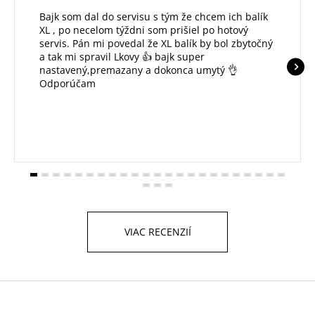
Bajk som dal do servisu s tým že chcem ich balík
XL , po necelom týždni som prišiel po hotový
servis. Pán mi povedal že XL balík by bol zbytočný
a tak mi spravil Lkovy 👍 bajk super
nastavený,premazany a dokonca umytý 👌
Odporúčam
VIAC RECENZIÍ
Z
á