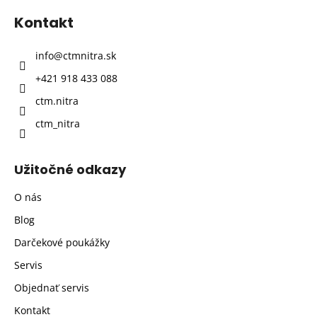
p
Kontakt
ä
t
info
@
ctmnitra.sk
i
+421 918 433 088
e
ctm.nitra
ctm_nitra
Užitočné odkazy
O nás
Blog
Darčekové poukážky
Servis
Objednať servis
Kontakt