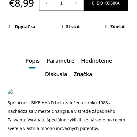
€8,99
DO KOŠÍKA
Jednotková
cena:
Opýtať sa
Strážiť
Zdieľať
Popis
Parametre
Hodnotenie
Diskusia
Značka
Spoločnosť BIKE HAND bola založená v roku 1988 a
nachádza sa v meste ChangHua v strede západného
Taiwanu. Vyrábajú špeciálne cyklistické náradie po celom
svete a vlastnia mnoho inovačných patentov.