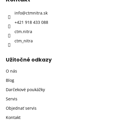
s
ä
u
t
info
@
ctmnitra.sk
i
+421 918 433 088
e
ctm.nitra
ctm_nitra
Užitočné odkazy
O nás
Blog
Darčekové poukážky
Servis
Objednať servis
Kontakt