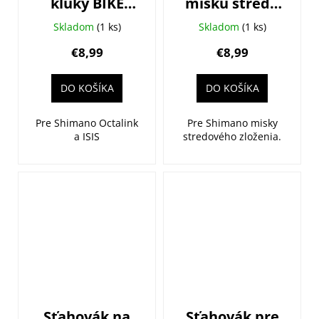
kľuky BIKE
misku stredu
HAND
pre Shimano
Skladom
(1 ks)
Skladom
(1 ks)
BIKE HAND
€8,99
€8,99
DO KOŠÍKA
DO KOŠÍKA
Pre Shimano Octalink
Pre Shimano misky
a ISIS
stredového zloženia.
Sťahovák na
Sťahovák pre