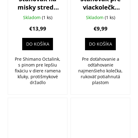
misky stredu
viackolečko
s pákou BIKE
reťazový BIKE
Skladom
(1 ks)
Skladom
(1 ks)
HAND
HAND
€13,99
€9,99
DO KOŠÍKA
DO KOŠÍKA
Pre Shimano Octalink,
Pre doťahovanie a
s pinom pre lepšiu
odťahovanie
fixáciu v diere ramena
najmenšieho kolečka,
kľuky, protišmykové
rukoväť potiahnutá
držadlo
plastom