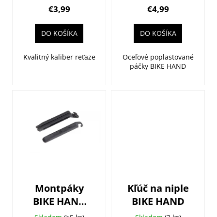
o
poplastované
t
€3,99
€4,99
v
3ks
o
v
DO KOŠÍKA
DO KOŠÍKA
Kvalitný kaliber reťaze
Oceľové poplastované
páčky BIKE HAND
Montpáky
Kľúč na niple
BIKE HAND
BIKE HAND
plast 3ks