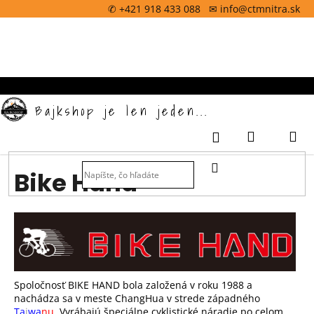
K
Prejsť
✆ +421 918 433 088 ✉ info@ctmnitra.sk
na
o
obsah
Späť
š
í
k
Bajkshop je len jeden...
Nákupný
M
Prihlásenie
košík
HĽADAŤ
Bike Hand
Spoločnosť BIKE HAND bola založená v roku 1988 a
nachádza sa v meste ChangHua v strede západného
Ta
i
wa
nu
. Vyrábajú špeciálne cyklistické náradie po celom