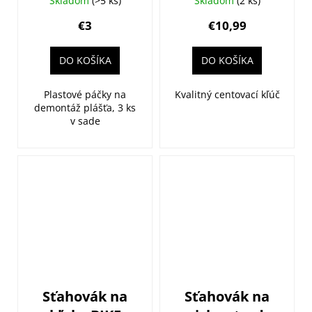
Skladom
(>5 ks)
Skladom
(2 ks)
€3
€10,99
DO KOŠÍKA
DO KOŠÍKA
Plastové páčky na
Kvalitný centovací kľúč
demontáž plášťa, 3 ks
v sade
Sťahovák na
Sťahovák na