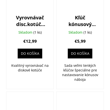
Vyrovnávač
Kľúč
disc.kotúča
kónusový
BIKE HAND
BIKE HAND
Skladom
(1 ks)
Skladom
(1 ks)
páka
sada
€12,99
€5,99
DO KOŠÍKA
DO KOŠÍKA
Kvalitný vyrovnávač na
Sada veľmi tenkých
diskové kotúče
kľúčov špeciálne pre
nastavovanie kónusov
náboja