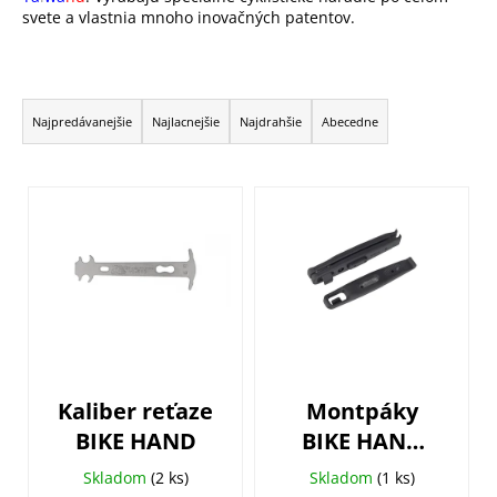
svete a vlastnia mnoho inovačných patentov.
R
a
Najpredávanejšie
Najlacnejšie
Najdrahšie
Abecedne
d
e
V
n
ý
i
p
e
i
p
s
r
p
o
r
d
o
u
Kaliber reťaze
Montpáky
d
k
BIKE HAND
BIKE HAND
u
t
oceľové
k
Skladom
(2 ks)
Skladom
(1 ks)