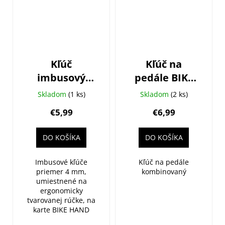
Kľúč
Kľúč na
imbusový
pedále BIKE
BIKE HAND
HAND
Skladom
(1 ks)
Skladom
(2 ks)
4mm
€5,99
€6,99
DO KOŠÍKA
DO KOŠÍKA
Imbusové kľúče
Kľúč na pedále
priemer 4 mm,
kombinovaný
umiestnené na
ergonomicky
tvarovanej rúčke, na
karte BIKE HAND