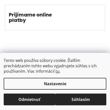
Prijímame online
platby
Tento web používa súbory cookie. Ďalším
prechádzaním tohto webu vyjadrujete súhlas s ich
používaním. Viac informácií
tu
.
Nastavenie
Vytvoril Shoptet
&
Jakub Grác
Copyright 2026
BAJKSHOP
. Všetky práva vyhradené.
Odmietnuť
Súhlasím