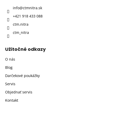
t
info
@
ctmnitra.sk
i
+421 918 433 088
e
ctm.nitra
ctm_nitra
Užitočné odkazy
O nás
Blog
Darčekové poukážky
Servis
Objednať servis
Kontakt