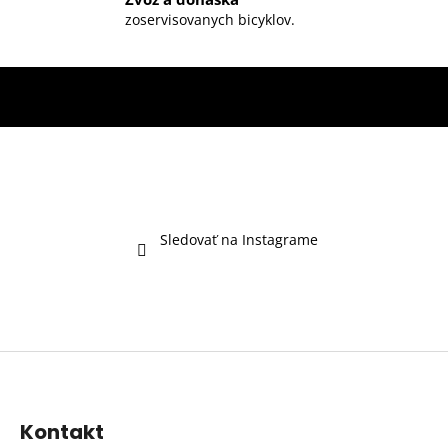
zoservisovanych bicyklov.
Sledovať na Instagrame
Z
á
p
Kontakt
ä