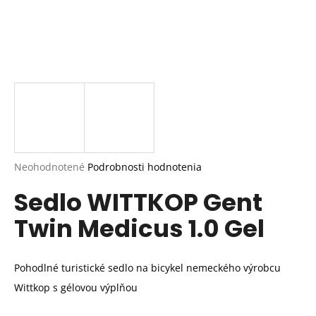
Priemerné
Neohodnotené
Podrobnosti hodnotenia
hodnotenie
Sedlo WITTKOP Gent
produktu
je
Twin Medicus 1.0 Gel
0,0
z
5
hviezdičiek.
Pohodlné turistické sedlo na bicykel nemeckého výrobcu
Wittkop s gélovou výplňou