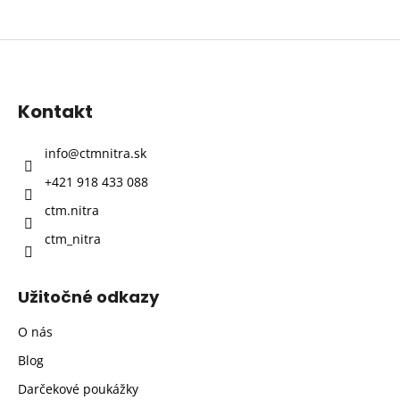
Z
á
p
Kontakt
ä
t
info
@
ctmnitra.sk
i
+421 918 433 088
e
ctm.nitra
ctm_nitra
Užitočné odkazy
O nás
Blog
Darčekové poukážky