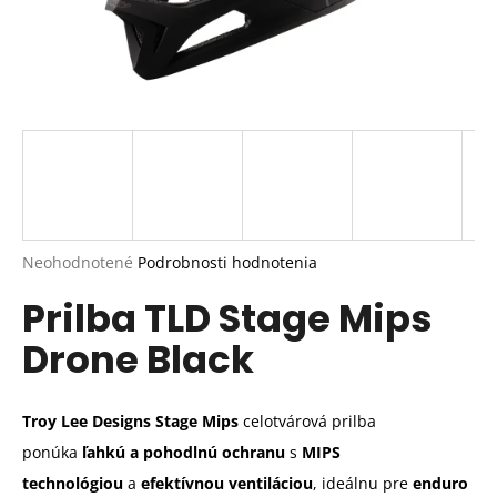
Priemerné
Neohodnotené
Podrobnosti hodnotenia
hodnotenie
Prilba TLD Stage Mips
produktu
je
Drone Black
0,0
z
5
hviezdičiek.
Troy Lee Designs Stage Mips
celotvárová prilba
ponúka
ľahkú a pohodlnú ochranu
s
MIPS
technológiou
a
efektívnou ventiláciou
, ideálnu pre
enduro