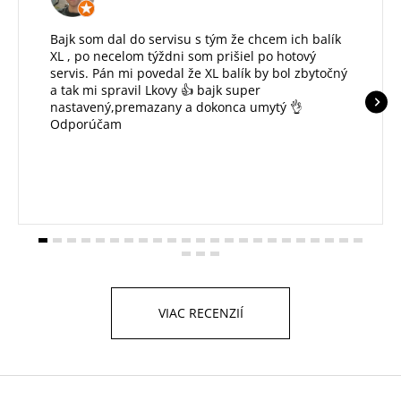
Bajk som dal do servisu s tým že chcem ich balík
XL , po necelom týždni som prišiel po hotový
servis. Pán mi povedal že XL balík by bol zbytočný
a tak mi spravil Lkovy 👍 bajk super
nastavený,premazany a dokonca umytý 👌
Odporúčam
VIAC RECENZIÍ
Z