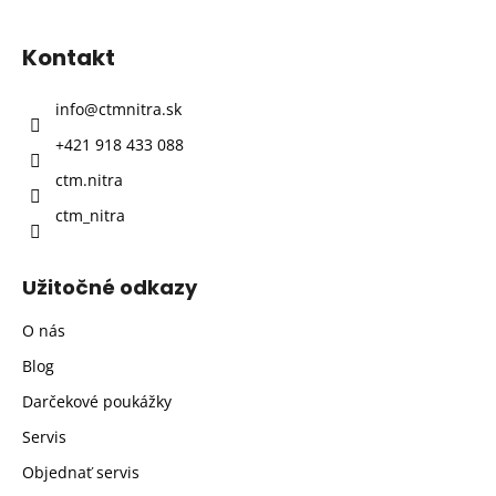
á
p
Kontakt
ä
t
info
@
ctmnitra.sk
i
+421 918 433 088
e
ctm.nitra
ctm_nitra
Užitočné odkazy
O nás
Blog
Darčekové poukážky
Servis
Objednať servis