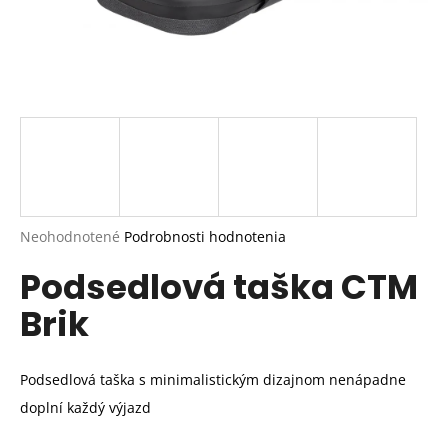
Priemerné
Neohodnotené
Podrobnosti hodnotenia
hodnotenie
Podsedlová taška CTM
produktu
je
Brik
0,0
z
5
hviezdičiek.
Podsedlová taška s minimalistickým dizajnom nenápadne
doplní každý výjazd