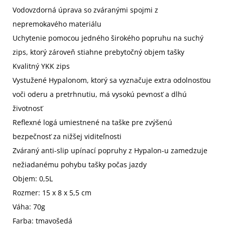
Vodovzdorná úprava so zváranými spojmi z
nepremokavého materiálu
Uchytenie pomocou jedného širokého popruhu na suchý
zips, ktorý zároveň stiahne prebytočný objem tašky
Kvalitný YKK zips
Vystužené Hypalonom, ktorý sa vyznačuje extra odolnosťou
voči oderu a pretrhnutiu, má vysokú pevnosť a dlhú
životnosť
Reflexné logá umiestnené na taške pre zvýšenú
bezpečnosť za nižšej viditeľnosti
Zváraný anti-slip upínací popruhy z Hypalon-u zamedzuje
nežiadanému pohybu tašky počas jazdy
Objem: 0,5L
Rozmer: 15 x 8 x 5,5 cm
Váha: 70g
Farba: tmavošedá