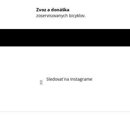
Zvoz a donáška
zoservisovanych bicyklov.
Sledovať na Instagrame
Z
á