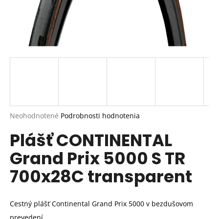
Priemerné
Neohodnotené
Podrobnosti hodnotenia
hodnotenie
Plášť CONTINENTAL
produktu
je
Grand Prix 5000 S TR
0,0
z
700x28C transparent
5
hviezdičiek.
Cestný plášť Continental Grand Prix 5000 v bezdušovom
prevedení