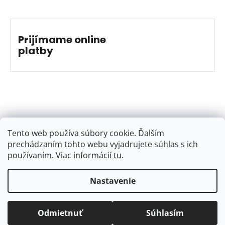
Prijímame online
platby
Tento web používa súbory cookie. Ďalším
prechádzaním tohto webu vyjadrujete súhlas s ich
používaním. Viac informácií
tu
.
…
Nastavenie
Vytvoril Shoptet
&
Jakub Grác
Copyright 2026
BAJKSHOP
. Všetky práva vyhradené.
Odmietnuť
Súhlasím