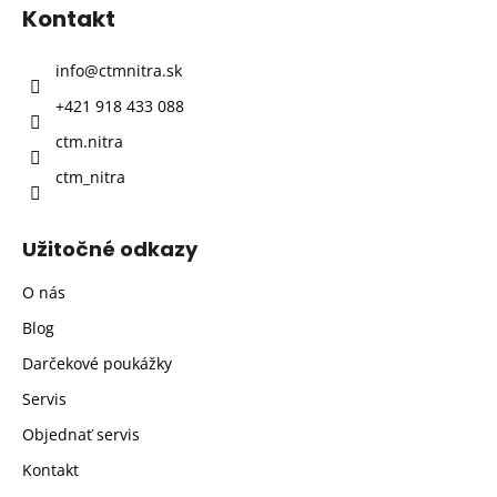
p
Kontakt
ä
t
info
@
ctmnitra.sk
i
+421 918 433 088
e
ctm.nitra
ctm_nitra
Užitočné odkazy
O nás
Blog
Darčekové poukážky
Servis
Objednať servis
Kontakt