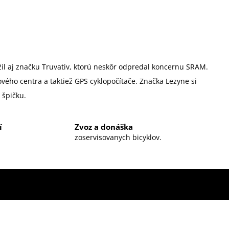
žil aj značku Truvativ, ktorú neskôr odpredal koncernu SRAM.
ového centra a taktiež GPS cyklopočítače. Značka Lezyne si
 špičku.
í
Zvoz a donáška
zoservisovanych bicyklov.