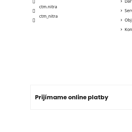
Dar
ctm.nitra
Ser
ctm_nitra
Obj
Kon
Prijímame online platby