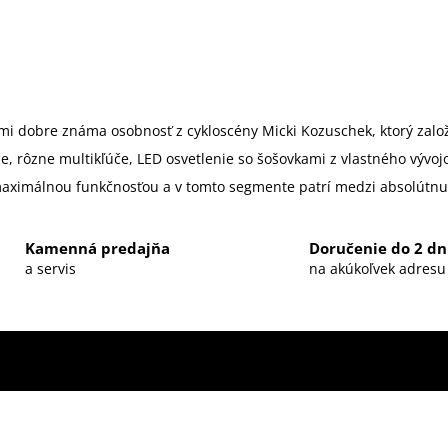
eľmi dobre známa osobnosť z cykloscény Micki Kozuschek, ktorý zalo
ne, rôzne multikľúče, LED osvetlenie so šošovkami z vlastného vývoj
aximálnou funkčnosťou a v tomto segmente patrí medzi absolútnu
Kamenná predajňa
Doručenie do 2 dn
a servis
na akúkoľvek adresu