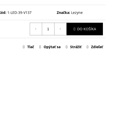
Kód:
1-LED-39-V137
Značka:
Lezyne
DO KOŠÍKA
Tlač
Opýtať sa
Strážiť
Zdieľať