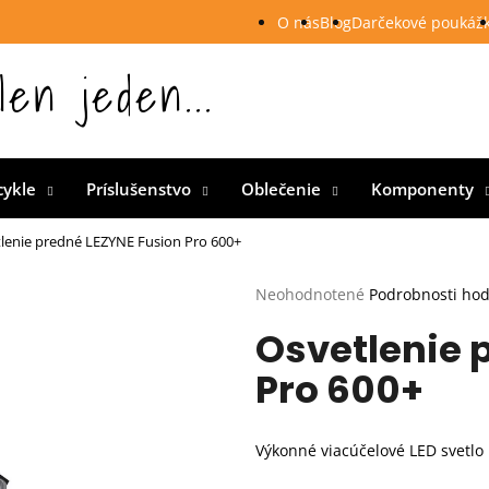
O nás
Blog
Darčekové poukáž
len jeden...
 Slovensku
cykle
Príslušenstvo
Oblečenie
Komponenty
lenie predné LEZYNE Fusion Pro 600+
Priemerné
Neohodnotené
Podrobnosti ho
hodnotenie
Osvetlenie 
produktu
je
Pro 600+
0,0
z
5
hviezdičiek.
Výkonné viacúčelové LED svetlo 