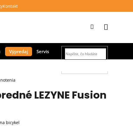
ky
Kontakt
Prihlásenie
Nákupný
Výpredaj
Servis
košík
HĽADAŤ
dnotenia
predné LEZYNE Fusion
na bicykel