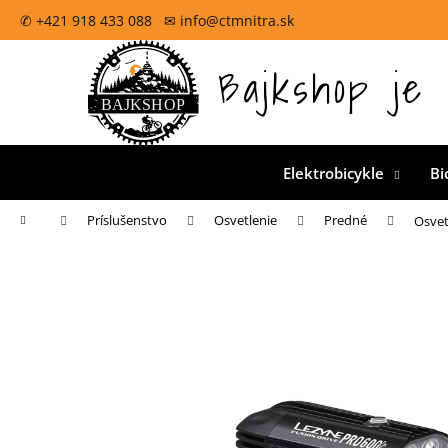
K
Prejsť
✆ +421 918 433 088 ✉ info@ctmnitra.sk
na
o
obsah
Späť
š
Bajkshop je 
Oficiálna špecializovaná predajňa pre CTM bicykle na
do
í
k
obchodu
Elektrobicykle
Bi
Domov
Príslušenstvo
Osvetlenie
Predné
Osvet