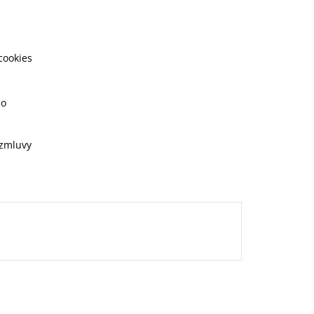
cookies
ho
 zmluvy