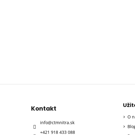
Z
á
p
Uži
Kontakt
ä
O n
t
info
@
ctmnitra.sk
i
Blo
+421 918 433 088
e