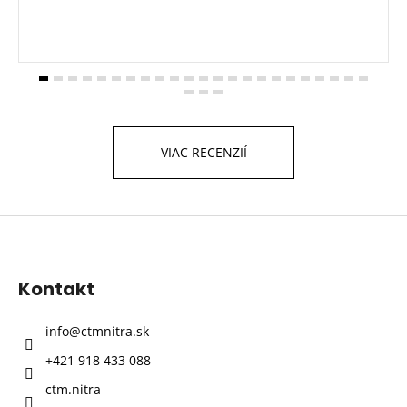
VIAC RECENZIÍ
Z
á
p
Kontakt
ä
t
info
@
ctmnitra.sk
i
+421 918 433 088
e
ctm.nitra