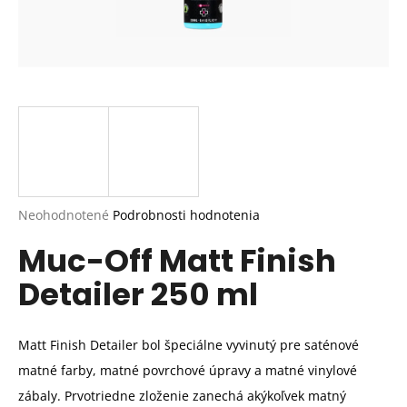
Priemerné
Neohodnotené
Podrobnosti hodnotenia
hodnotenie
Muc-Off Matt Finish
produktu
je
Detailer 250 ml
0,0
z
5
hviezdičiek.
Matt Finish Detailer bol špeciálne vyvinutý pre saténové
matné farby, matné povrchové úpravy a matné vinylové
zábaly. Prvotriedne zloženie zanechá akýkoľvek matný