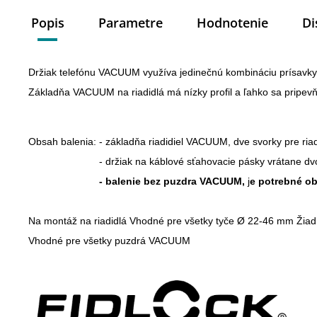
Popis
Parametre
Hodnotenie
Di
Držiak telefónu VACUUM využíva jedinečnú kombináciu prísavky a
Základňa VACUUM na riadidlá má nízky profil a ľahko sa pripev
Obsah balenia: - základňa riadidiel VACUUM, dve svorky pre ri
                         - držiak na káblové sťahovacie pásky vrátan
                         - balenie bez puzdra VACUUM,
 j
e potrebné o
Na montáž na riadidlá Vhodné pre všetky tyče Ø 22-46 mm Žiadn
Vhodné pre všetky puzdrá VACUUM