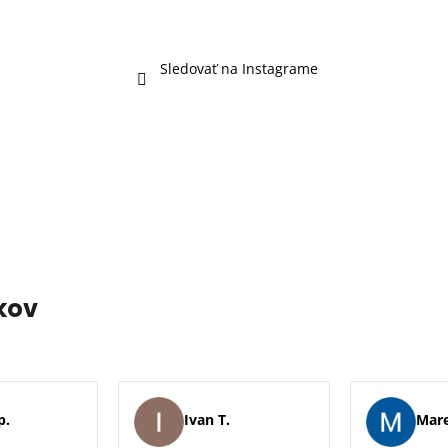
Sledovať na Instagrame
kov
p.
Ivan T.
Mare