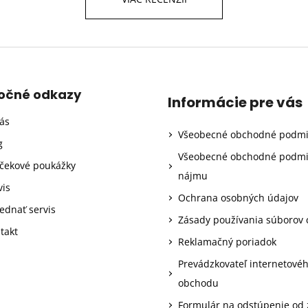
točné odkazy
Informácie pre vás
ás
Všeobecné obchodné podm
g
Všeobecné obchodné podm
čekové poukážky
nájmu
vis
Ochrana osobných údajov
ednať servis
Zásady používania súborov 
takt
Reklamačný poriadok
Prevádzkovateľ internetové
obchodu
Formulár na odstúpenie od