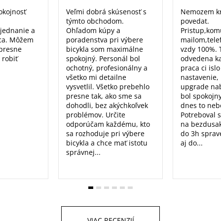
okojnosť
Veľmi dobrá skúsenosť s
Nemozem kr
týmto obchodom.
povedat.
 jednanie a
Ohľadom kúpy a
Pristup,kom
ca. Môžem
poradenstva pri výbere
mailom,tele
 presne
bicykla som maximálne
vzdy 100%. 
 robiť
spokojný. Personál bol
odvedena k
ochotný, profesionálny a
praca ci isl
všetko mi detailne
nastavenie, 
vysvetlil. Všetko prebehlo
upgrade nab
presne tak, ako sme sa
bol spokojn
dohodli, bez akýchkoľvek
dnes to nebo
problémov. Určite
Potreboval 
odporúčam každému, kto
na bezdusak
sa rozhoduje pri výbere
do 3h sprav
bicykla a chce mať istotu
aj do...
správnej...
VIAC RECENZIÍ