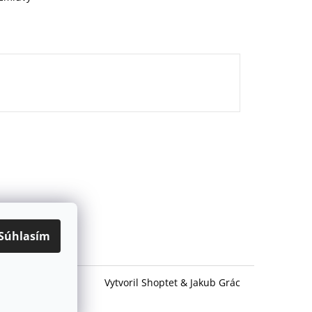
Súhlasím
Vytvoril Shoptet
&
Jakub Grác