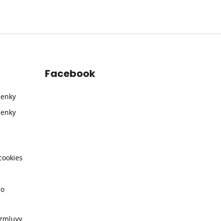
Facebook
ienky
ienky
cookies
ho
 zmluvy