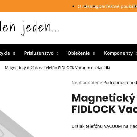
O nás
Blog
Darčekové poukáž
len jeden...
 Slovensku
cykle
Príslušenstvo
Oblečenie
Komponenty
Magnetický držiak na telefón FIDLOCK Vacuum na riadidlá
Priemerné
Neohodnotené
Podrobnosti ho
hodnotenie
Magnetický 
produktu
je
FIDLOCK Vac
0,0
z
5
hviezdičiek.
Držiak telefónu VACUUM na riad