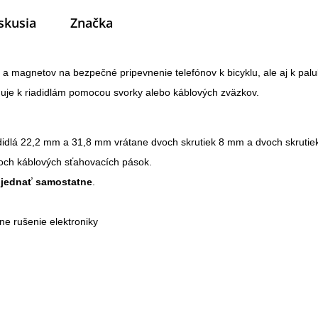
skusia
Značka
 magnetov na bezpečné pripevnenie telefónov k bicyklu, ale aj k palu
ňuje k riadidlám pomocou svorky alebo káblových zväzkov.
adidlá 22,2 mm a 31,8 mm vrátane dvoch skrutiek 8 mm a dvoch skruti
e dvoch káblových sťahovacích pások. 
bjednať samostatne
. 
e rušenie elektroniky 