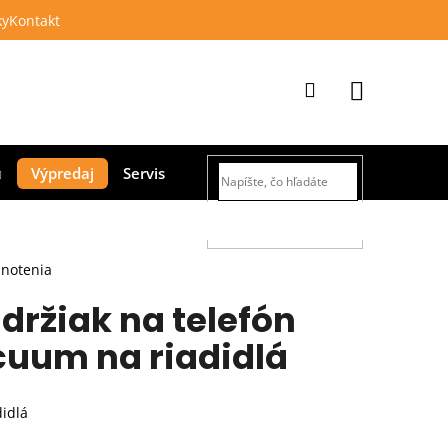
ky
Kontakt
Prihlásenie
Nákupný
Výpredaj
Servis
košík
HĽADAŤ
dnotenia
držiak na telefón
uum na riadidlá
idlá