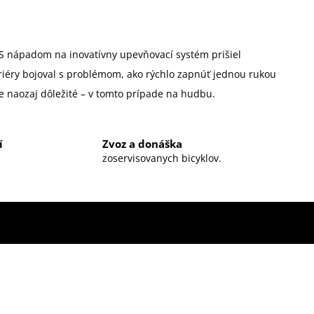
S nápadom na inovatívny upevňovací systém prišiel
ariéry bojoval s problémom, ako rýchlo zapnúť jednou rukou
o je naozaj dôležité – v tomto prípade na hudbu.
í
Zvoz a donáška
zoservisovanych bicyklov.