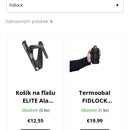
Fidlock
4
Zobrazených položiek:
5
V
ý
p
i
s
p
r
o
Košík na fľašu
Termoobal
d
ELITE Ala
FIDLOCK
u
čierny matný
Twist 450ml
k
Skladom
(5 ks)
Skladom
(1 ks)
t
€12,55
€19,99
o