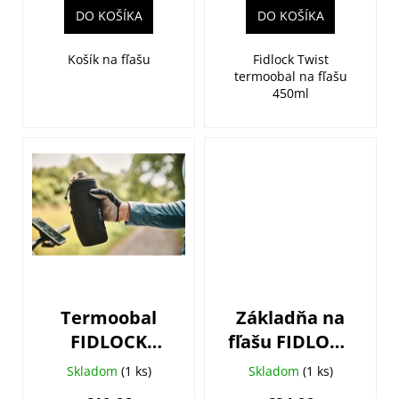
v
DO KOŠÍKA
DO KOŠÍKA
Košík na fľašu
Fidlock Twist
termoobal na fľašu
450ml
Termoobal
Základňa na
FIDLOCK
fľašu FIDLOCK
Twist 590ml
Twist pre
Skladom
(1 ks)
Skladom
(1 ks)
ľavákov