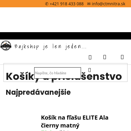
K
Prejsť
✆ +421 918 433 088 ✉ info@ctmnitra.sk
na
o
obsah
Späť
š
í
k
Bajkshop je len jeden...
Nákupný
M
Prihlásenie
košík
HĽADAŤ
Košíky a príslušenstvo
Najpredávanejšie
Košík na fľašu ELITE Ala
čierny matný