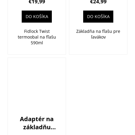
€19,99
€24,99
DO KOŠÍKA
DO KOŠÍKA
Fidlock Twist
Základňa na fľašu pre
termoobal na fľašu
ľavákov
590ml
Adaptér na
základňu