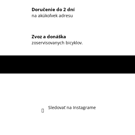
r
Doručenie do 2 dní
v
na akúkoľvek adresu
k
y
v
ý
Zvoz a donáška
zoservisovanych bicyklov.
p
i
s
u
Sledovať na Instagrame