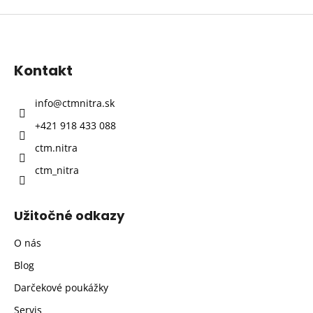
Z
á
p
Kontakt
ä
t
info
@
ctmnitra.sk
i
+421 918 433 088
e
ctm.nitra
ctm_nitra
Užitočné odkazy
O nás
Blog
Darčekové poukážky
Servis