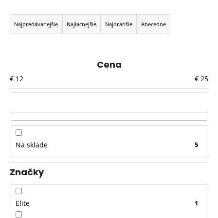
R
a
Najpredávanejšie
Najlacnejšie
Najdrahšie
Abecedne
d
e
n
Cena
i
€
12
€
25
e
p
r
o
d
Na sklade
5
u
k
Značky
t
o
v
Elite
1