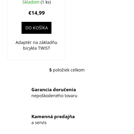
FIDLOCK
Skladom
(1 ks)
Twist
€14,99
DO KOŠÍKA
Adaptér na základňu
bicykla TWIST
5
položiek celkom
O
v
l
Garancia doručenia
á
nepoškodeného tovaru
d
a
c
Kamenná predajňa
i
a servis
e
p