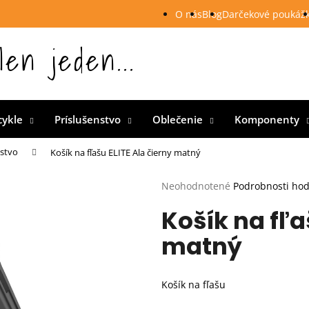
O nás
Blog
Darčekové poukáž
len jeden...
 Slovensku
cykle
Príslušenstvo
Oblečenie
Komponenty
nstvo
Košík na fľašu ELITE Ala čierny matný
Priemerné
Neohodnotené
Podrobnosti ho
hodnotenie
Košík na fľa
produktu
je
matný
0,0
z
5
hviezdičiek.
Košík na fľašu