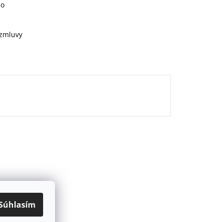
ho
 zmluvy
Súhlasím