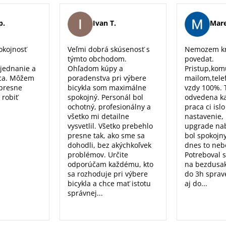
p.
Ivan T.
Mare
okojnosť
Veľmi dobrá skúsenosť s
Nemozem kr
týmto obchodom.
povedat.
 jednanie a
Ohľadom kúpy a
Pristup,kom
ca. Môžem
poradenstva pri výbere
mailom,tele
 presne
bicykla som maximálne
vzdy 100%. 
 robiť
spokojný. Personál bol
odvedena k
ochotný, profesionálny a
praca ci isl
všetko mi detailne
nastavenie, 
vysvetlil. Všetko prebehlo
upgrade nab
presne tak, ako sme sa
bol spokojn
dohodli, bez akýchkoľvek
dnes to nebo
problémov. Určite
Potreboval 
odporúčam každému, kto
na bezdusak
sa rozhoduje pri výbere
do 3h sprav
bicykla a chce mať istotu
aj do...
správnej...