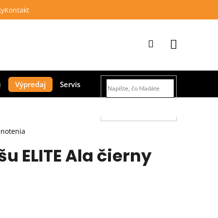
ky
Kontakt
Prihlásenie
Nákupný
Výpredaj
Servis
košík
HĽADAŤ
dnotenia
šu ELITE Ala čierny