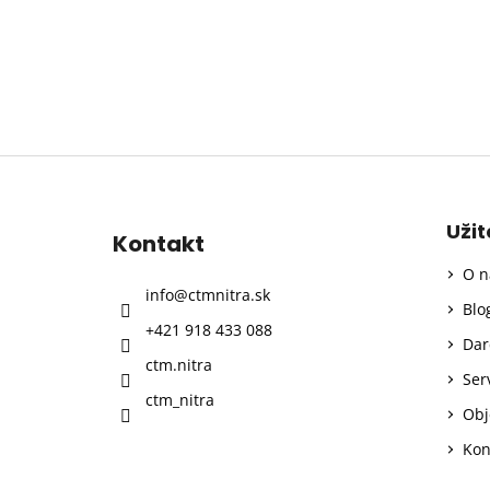
Z
á
p
Uži
Kontakt
ä
O n
t
info
@
ctmnitra.sk
i
Blo
+421 918 433 088
e
Dar
ctm.nitra
Ser
ctm_nitra
Obj
Kon