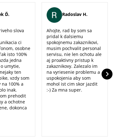
k Ď.
Radoslav H.
Er
iveho slova
Ahojte, rad by som sa
Maximálna
pridal k dalsiemu
naozaj sm
unikacia ci
spokojnemu zakaznikovi,
predajne,
fonom, osobne
musim pochvalit personal
poradenst
Tak isto 100%
servisu, nie len ochotu ale
prístup to
azda jedna
aj proaktivny pristup k
dolu. Ďak
o o umytie,
zakaznikovy. Zalezalo im
nejaky ten
na vyriesenie problemu a
ike, vzdy som
uspokojenia aby som
y na 100% a
mohol ist cim skor jazdit
lo inak.
:-) Za mna super.
som prehodit
y a ochotne
ene, dokonca