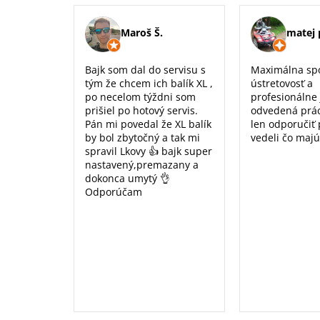
Maroš Š.
matej 
Bajk som dal do servisu s
Maximálna sp
tým že chcem ich balík XL ,
ústretovosť a
po necelom týždni som
profesionálne
prišiel po hotový servis.
odvedená prá
Pán mi povedal že XL balík
len odporučiť
by bol zbytočný a tak mi
vedeli čo majú
spravil Lkovy 👍 bajk super
nastavený,premazany a
dokonca umytý 👌
Odporúčam