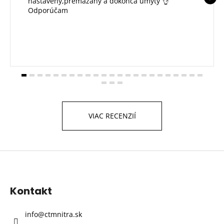
nastavený,premazany a dokonca umytý 👌
Odporúčam
VIAC RECENZIÍ
Z
á
p
Kontakt
ä
t
info
@
ctmnitra.sk
i