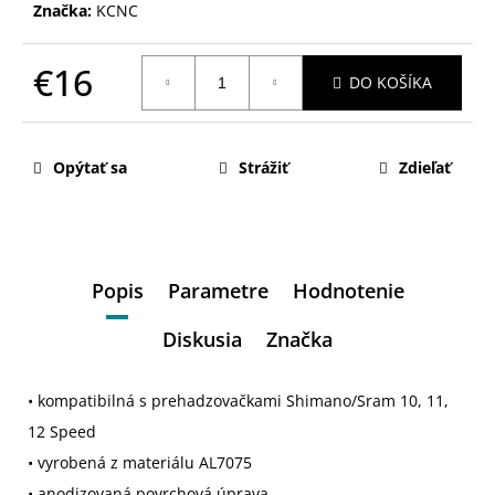
Značka:
KCNC
€16
DO KOŠÍKA
Jednotková
cena:
Opýtať sa
Strážiť
Zdieľať
Popis
Parametre
Hodnotenie
Diskusia
Značka
• kompatibilná s prehadzovačkami Shimano/Sram 10, 11,
12 Speed
• vyrobená z materiálu AL7075
• anodizovaná povrchová úprava