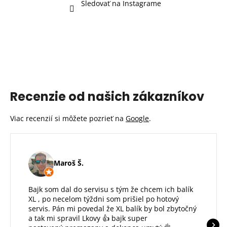
Sledovať na Instagrame
Recenzie od našich zákazníkov
Viac recenzií si môžete pozrieť na
Google
.
Maroš Š.
Bajk som dal do servisu s tým že chcem ich balík
XL , po necelom týždni som prišiel po hotový
servis. Pán mi povedal že XL balík by bol zbytočný
a tak mi spravil Lkovy 👍 bajk super