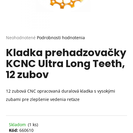
Priemerné
Neohodnotené
Podrobnosti hodnotenia
hodnotenie
Kladka prehadzovačky
produktu
je
KCNC Ultra Long Teeth,
0,0
z
12 zubov
5
hviezdičiek.
12 zubová CNC opracovaná duralová kladka s vysokými
zubami pre zlepšenie vedenia reťaze
Skladom
(1 ks)
Kód:
660610