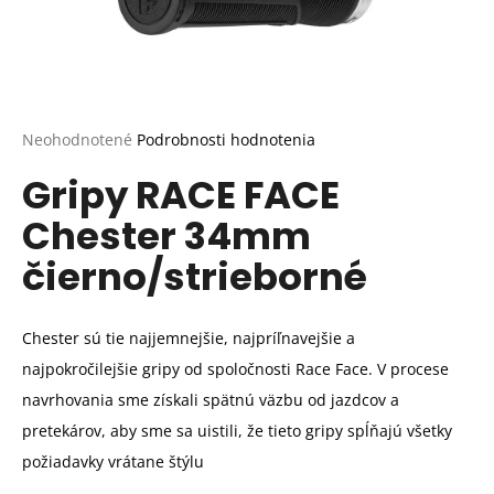
Priemerné
Neohodnotené
Podrobnosti hodnotenia
hodnotenie
Gripy RACE FACE
produktu
je
Chester 34mm
0,0
z
čierno/strieborné
5
hviezdičiek.
Chester sú tie najjemnejšie, najpríľnavejšie a
najpokročilejšie gripy od spoločnosti Race Face. V procese
navrhovania sme získali spätnú väzbu od jazdcov a
pretekárov, aby sme sa uistili, že tieto gripy spĺňajú všetky
požiadavky vrátane štýlu