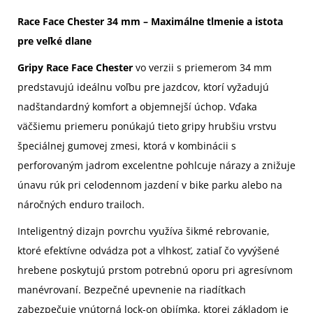
Race Face Chester 34 mm – Maximálne tlmenie a istota
pre veľké dlane
Gripy Race Face Chester
vo verzii s priemerom 34 mm
predstavujú ideálnu voľbu pre jazdcov, ktorí vyžadujú
nadštandardný komfort a objemnejší úchop. Vďaka
väčšiemu priemeru ponúkajú tieto gripy hrubšiu vrstvu
špeciálnej gumovej zmesi, ktorá v kombinácii s
perforovaným jadrom excelentne pohlcuje nárazy a znižuje
únavu rúk pri celodennom jazdení v bike parku alebo na
náročných enduro trailoch.
Inteligentný dizajn povrchu využíva šikmé rebrovanie,
ktoré efektívne odvádza pot a vlhkosť, zatiaľ čo vyvýšené
hrebene poskytujú prstom potrebnú oporu pri agresívnom
manévrovaní. Bezpečné upevnenie na riadítkach
zabezpečuje vnútorná lock-on objímka, ktorej základom je