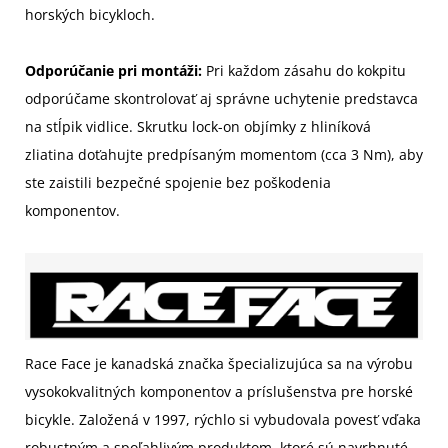
horských bicykloch.
Odporúčanie pri montáži:
Pri každom zásahu do kokpitu
odporúčame skontrolovať aj správne uchytenie predstavca
na stĺpik vidlice. Skrutku lock-on objímky z hliníková
zliatina doťahujte predpísaným momentom (cca 3 Nm), aby
ste zaistili bezpečné spojenie bez poškodenia
komponentov.
Race Face je kanadská značka špecializujúca sa na výrobu
vysokokvalitných komponentov a príslušenstva pre horské
bicykle. Založená v 1997, rýchlo si vybudovala povesť vďaka
robustným a spoľahlivým produktom, ktoré sú navrhnuté