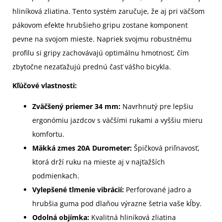
hliníková zliatina. Tento systém zaručuje, že aj pri väčšom
pákovom efekte hrubšieho gripu zostane komponent
pevne na svojom mieste. Napriek svojmu robustnému
profilu si gripy zachovávajú optimálnu hmotnosť, čím
zbytočne nezaťažujú prednú časť vášho bicykla.
Kľúčové vlastnosti:
Zväčšený priemer 34 mm:
Navrhnutý pre lepšiu
ergonómiu jazdcov s väčšími rukami a vyššiu mieru
komfortu.
Mäkká zmes 20A Durometer:
Špičková priľnavosť,
ktorá drží ruku na mieste aj v najťažších
podmienkach.
Vylepšené tlmenie vibrácií:
Perforované jadro a
hrubšia guma pod dlaňou výrazne šetria vaše kĺby.
Odolná objímka:
Kvalitná hliníková zliatina