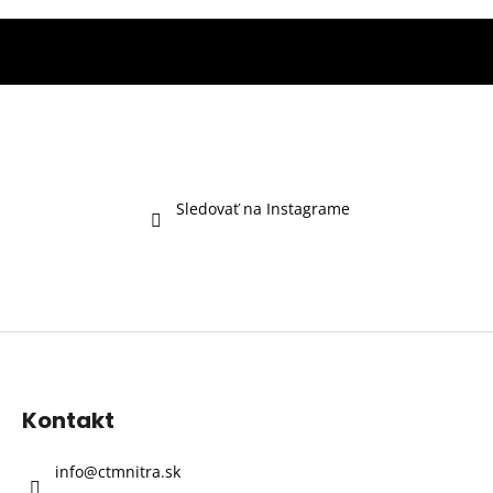
Sledovať na Instagrame
Z
á
p
Kontakt
ä
t
info
@
ctmnitra.sk
i