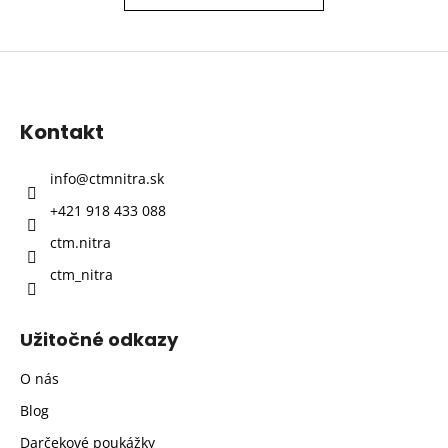
Z
á
p
Kontakt
ä
t
info
@
ctmnitra.sk
i
+421 918 433 088
e
ctm.nitra
ctm_nitra
Užitočné odkazy
O nás
Blog
Darčekové poukážky