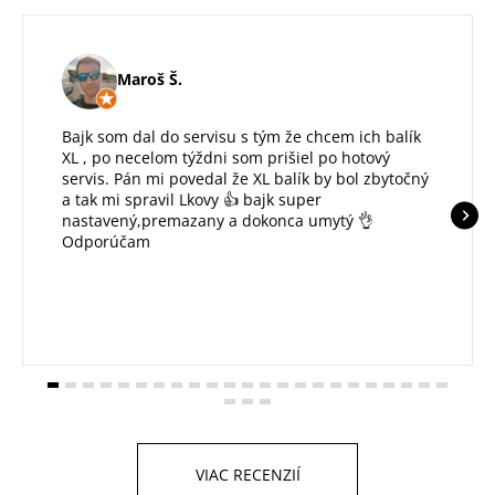
Maroš Š.
Bajk som dal do servisu s tým že chcem ich balík
XL , po necelom týždni som prišiel po hotový
servis. Pán mi povedal že XL balík by bol zbytočný
a tak mi spravil Lkovy 👍 bajk super
nastavený,premazany a dokonca umytý 👌
Odporúčam
VIAC RECENZIÍ