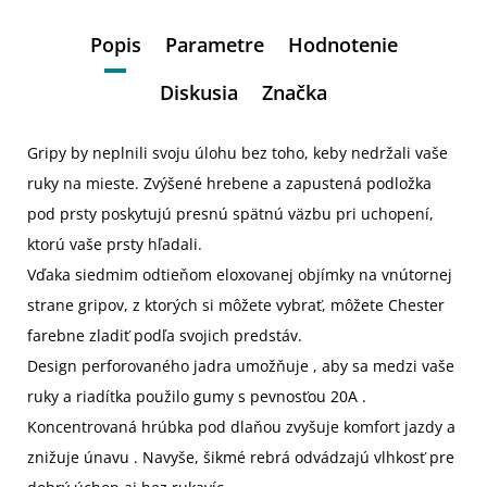
Popis
Parametre
Hodnotenie
Diskusia
Značka
Gripy by neplnili svoju úlohu bez toho, keby nedržali vaše
ruky na mieste. Zvýšené hrebene a zapustená podložka
pod prsty poskytujú presnú spätnú väzbu pri uchopení,
ktorú vaše prsty hľadali.
Vďaka siedmim odtieňom eloxovanej objímky na vnútornej
strane gripov, z ktorých si môžete vybrať, môžete Chester
farebne zladiť podľa svojich predstáv.
Design perforovaného jadra umožňuje , aby sa medzi vaše
ruky a riadítka použilo gumy s pevnosťou 20A .
Koncentrovaná hrúbka pod dlaňou zvyšuje komfort jazdy a
znižuje únavu . Navyše, šikmé rebrá odvádzajú vlhkosť pre