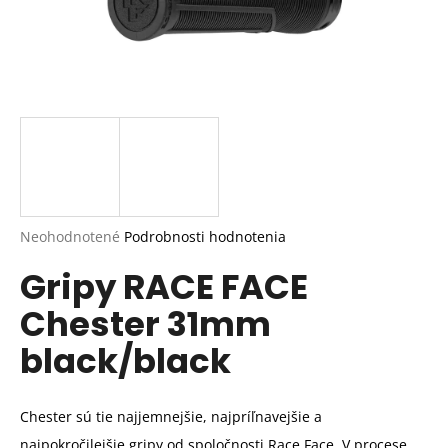
Priemerné
Neohodnotené
Podrobnosti hodnotenia
hodnotenie
Gripy RACE FACE
produktu
je
Chester 31mm
0,0
z
black/black
5
hviezdičiek.
Chester sú tie najjemnejšie, najpríľnavejšie a
najpokročilejšie gripy od spoločnosti Race Face. V procese