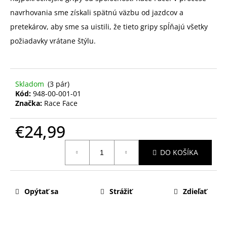
navrhovania sme získali spätnú väzbu od jazdcov a
pretekárov, aby sme sa uistili, že tieto gripy spĺňajú všetky
požiadavky vrátane štýlu.
Skladom
(3 pár)
Kód:
948-00-001-01
Značka:
Race Face
€24,99
Jednotková
DO KOŠÍKA
cena:
Opýtať sa
Strážiť
Zdieľať