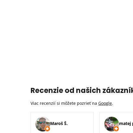
Recenzie od našich zákazní
Viac recenzií si môžete pozrieť na
Google
.
Maroš Š.
matej 