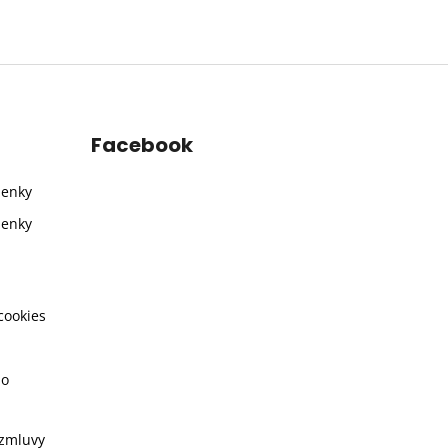
Facebook
ienky
ienky
cookies
ho
 zmluvy