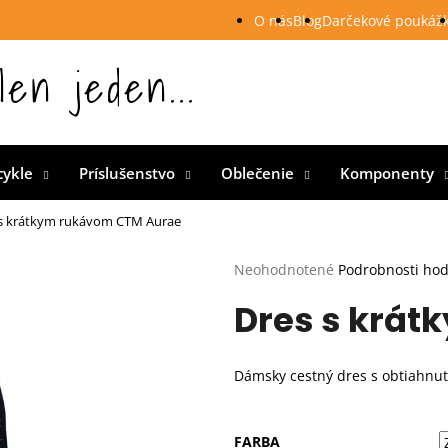
O nás
Blog
Darčekové poukáž
len jeden...
 Slovensku
cykle
Príslušenstvo
Oblečenie
Komponenty
 s krátkym rukávom CTM Aurae
Priemerné
Neohodnotené
Podrobnosti ho
hodnotenie
Dres s krá
produktu
je
0,0
z
Dámsky cestný dres s obtiahnu
5
hviezdičiek.
FARBA