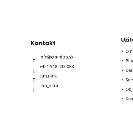
Z
á
p
Uži
Kontakt
ä
O n
t
info
@
ctmnitra.sk
i
Blo
+421 918 433 088
e
Dar
ctm.nitra
Ser
ctm_nitra
Obj
Kon