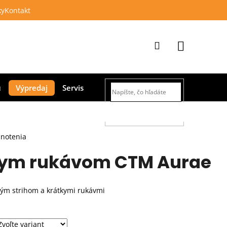
ky
Kontakt
Prihlásenie
Nákupný
Výpredaj
Servis
košík
HĽADAŤ
dnotenia
tkym rukávom CTM Aurae
tým strihom a krátkymi rukávmi