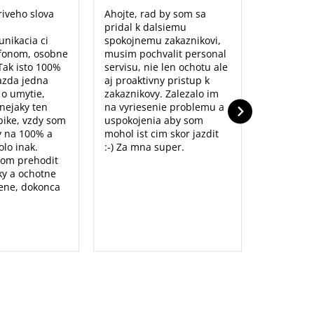
iveho slova
Ahojte, rad by som sa
Maximálna
pridal k dalsiemu
naozaj sm
unikacia ci
spokojnemu zakaznikovi,
predajne,
fonom, osobne
musim pochvalit personal
poradenst
Tak isto 100%
servisu, nie len ochotu ale
prístup to
azda jedna
aj proaktivny pristup k
dolu. Ďak
o o umytie,
zakaznikovy. Zalezalo im
nejaky ten
na vyriesenie problemu a
ike, vzdy som
uspokojenia aby som
y na 100% a
mohol ist cim skor jazdit
lo inak.
:-) Za mna super.
som prehodit
y a ochotne
ene, dokonca