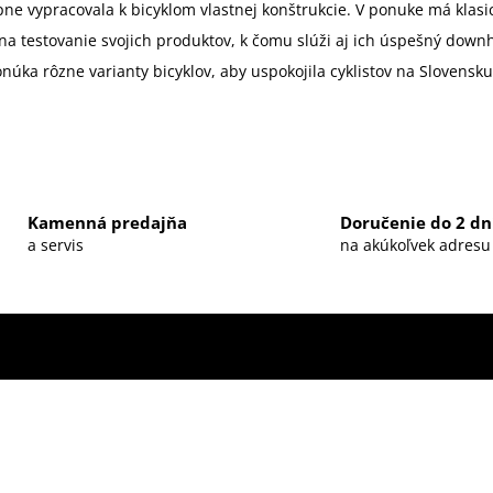
ne vypracovala k bicyklom vlastnej konštrukcie. V ponuke má klasick
estovanie svojich produktov, k čomu slúži aj ich úspešný downhill
úka rôzne varianty bicyklov, aby uspokojila cyklistov na Slovensk
Kamenná predajňa
Doručenie do 2 dn
a servis
na akúkoľvek adresu