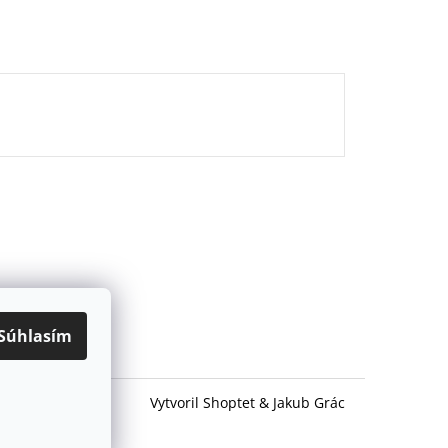
Súhlasím
Vytvoril Shoptet
&
Jakub Grác