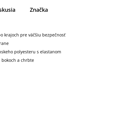
skusia
Značka
 po krajoch pre väčšiu bezpečnosť
trane
nskeho polyesteru s elastanom
a bokoch a chrbte