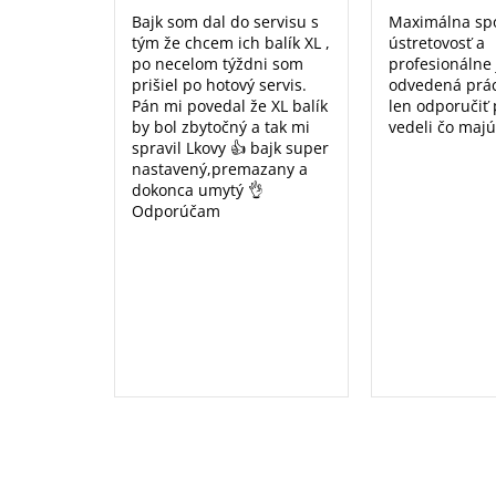
Bajk som dal do servisu s
Maximálna sp
tým že chcem ich balík XL ,
ústretovosť a
po necelom týždni som
profesionálne
prišiel po hotový servis.
odvedená prá
Pán mi povedal že XL balík
len odporučiť
by bol zbytočný a tak mi
vedeli čo majú
spravil Lkovy 👍 bajk super
nastavený,premazany a
dokonca umytý 👌
Odporúčam