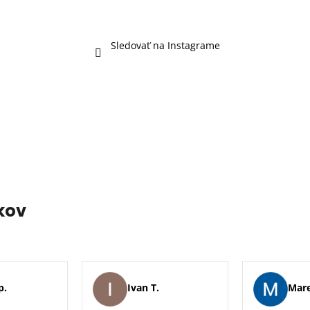
Sledovať na Instagrame
kov
p.
Ivan T.
Mare