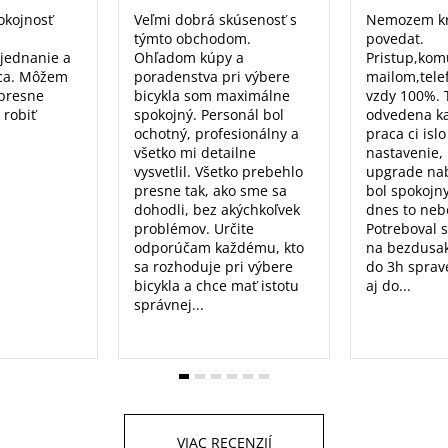
okojnosť
Veľmi dobrá skúsenosť s
Nemozem kr
týmto obchodom.
povedat.
 jednanie a
Ohľadom kúpy a
Pristup,kom
ca. Môžem
poradenstva pri výbere
mailom,tele
 presne
bicykla som maximálne
vzdy 100%. 
 robiť
spokojný. Personál bol
odvedena k
ochotný, profesionálny a
praca ci isl
všetko mi detailne
nastavenie, 
vysvetlil. Všetko prebehlo
upgrade nab
presne tak, ako sme sa
bol spokojn
dohodli, bez akýchkoľvek
dnes to nebo
problémov. Určite
Potreboval 
odporúčam každému, kto
na bezdusak
sa rozhoduje pri výbere
do 3h sprav
bicykla a chce mať istotu
aj do...
správnej...
VIAC RECENZIÍ