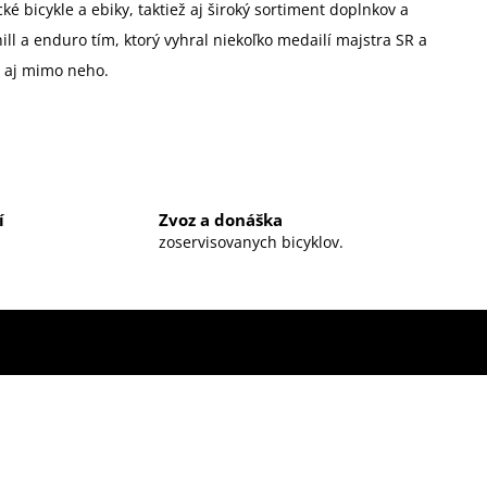
é bicykle a ebiky, taktiež aj široký sortiment doplnkov a
 a enduro tím, ktorý vyhral niekoľko medailí majstra SR a
u aj mimo neho.
í
Zvoz a donáška
zoservisovanych bicyklov.