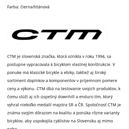
Farba: čierna/titánová
CTM je slovenská značka, ktorá vznikla v roku 1994, sa
postupne vypracovala k bicyklom vlastnej konštrukcie. V
ponuke má klasické bicykle a ebiky, taktiež aj široký
sortiment doplnkov a komponentov v príjemnom pomere
ceny a výkonu. CTM dbá na testovanie svojich produktov, k
čomu slúži aj ich úspešný downhill a enduro tím, ktorý
vyhral niekoľko medailí majstra SR a ČR. Spoločnosť CTM je
známa svojím dôrazom na kvalitu a ponúka rôzne varianty
bicyklov, aby uspokojila cyklistov na Slovensku aj mimo
neho.