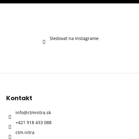
Sledovať na Instagrame
Z
á
p
Kontakt
ä
t
info
@
ctmnitra.sk
i
+421 918 433 088
e
ctm.nitra