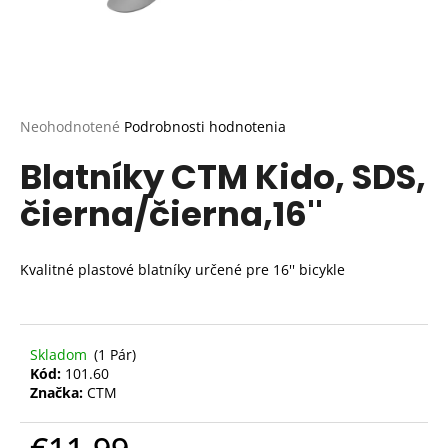
Priemerné
Neohodnotené
Podrobnosti hodnotenia
hodnotenie
Blatníky CTM Kido, SDS,
produktu
je
čierna/čierna,16''
0,0
z
5
hviezdičiek.
Kvalitné plastové blatníky určené pre 16'' bicykle
Skladom
(1 Pár)
Kód:
101.60
Značka:
CTM