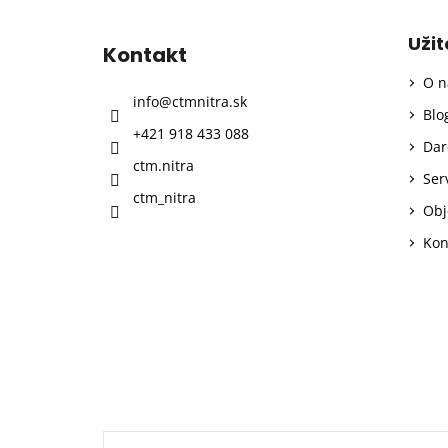
á
p
Uži
Kontakt
ä
O n
t
info
@
ctmnitra.sk
i
Blo
+421 918 433 088
e
Dar
ctm.nitra
Ser
ctm_nitra
Obj
Kon