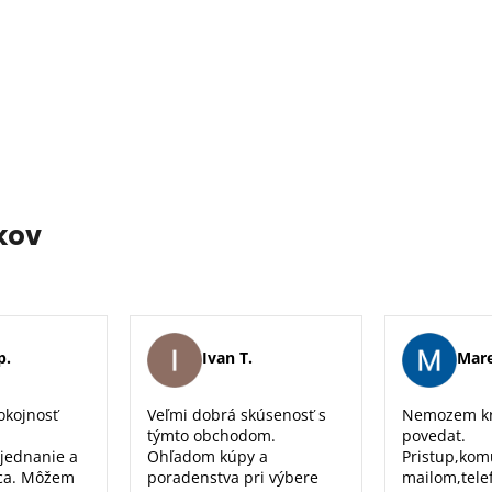
kov
p.
Ivan T.
Mare
okojnosť
Veľmi dobrá skúsenosť s
Nemozem kr
týmto obchodom.
povedat.
 jednanie a
Ohľadom kúpy a
Pristup,kom
ca. Môžem
poradenstva pri výbere
mailom,tele