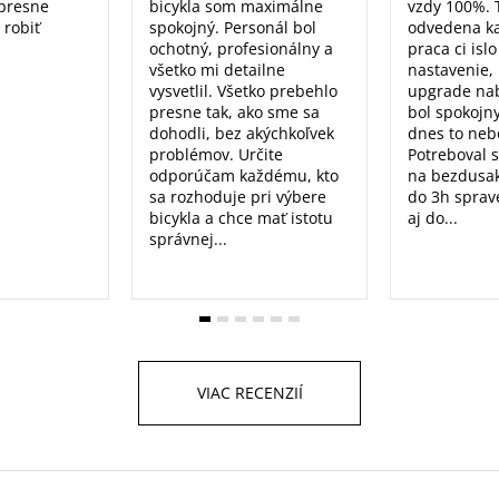
 presne
bicykla som maximálne
vzdy 100%. 
 robiť
spokojný. Personál bol
odvedena k
ochotný, profesionálny a
praca ci isl
všetko mi detailne
nastavenie, 
vysvetlil. Všetko prebehlo
upgrade nab
presne tak, ako sme sa
bol spokojn
dohodli, bez akýchkoľvek
dnes to nebo
problémov. Určite
Potreboval 
odporúčam každému, kto
na bezdusak
sa rozhoduje pri výbere
do 3h sprav
bicykla a chce mať istotu
aj do...
správnej...
VIAC RECENZIÍ