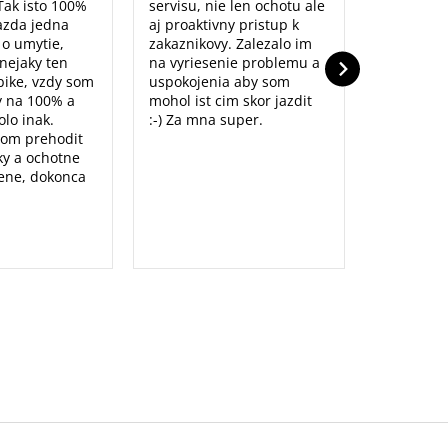
Tak isto 100%
servisu, nie len ochotu ale
prístup to
azda jedna
aj proaktivny pristup k
dolu. Ďak
o o umytie,
zakaznikovy. Zalezalo im
nejaky ten
na vyriesenie problemu a
ike, vzdy som
uspokojenia aby som
y na 100% a
mohol ist cim skor jazdit
lo inak.
:-) Za mna super.
som prehodit
y a ochotne
ene, dokonca