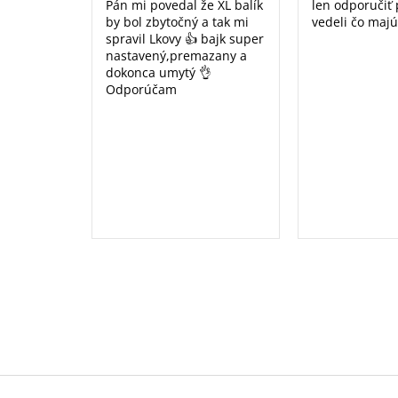
Pán mi povedal že XL balík
len odporučiť
by bol zbytočný a tak mi
vedeli čo majú
spravil Lkovy 👍 bajk super
nastavený,premazany a
dokonca umytý 👌
Odporúčam
Z