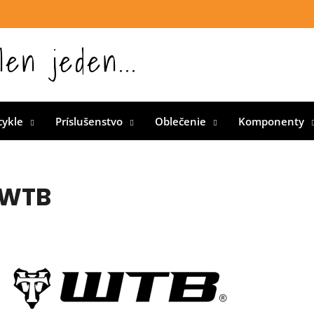
len jeden...
 Slovensku
cykle
Príslušenstvo
Oblečenie
Komponenty
WTB