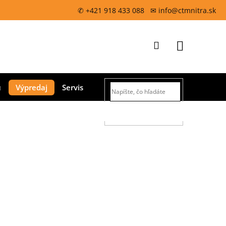
✆ +421 918 433 088 ✉ info@ctmnitra.sk
Prihlásenie
Nákupný
Výpredaj
Servis
košík
HĽADAŤ