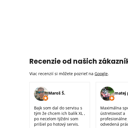
Recenzie od našich zákazní
Viac recenzií si môžete pozrieť na
Google
.
Maroš Š.
matej 
Bajk som dal do servisu s
Maximálna sp
tým že chcem ich balík XL ,
ústretovosť a
po necelom týždni som
profesionálne
prišiel po hotový servis.
odvedená prá