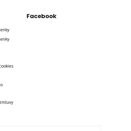
Facebook
ienky
ienky
cookies
ho
 zmluvy