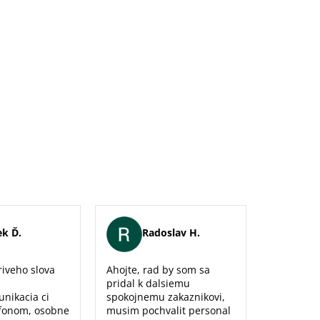
k Ď.
Radoslav H.
Er
iveho slova
Ahojte, rad by som sa
Maximálna
pridal k dalsiemu
naozaj sm
unikacia ci
spokojnemu zakaznikovi,
predajne,
fonom, osobne
musim pochvalit personal
poradenst