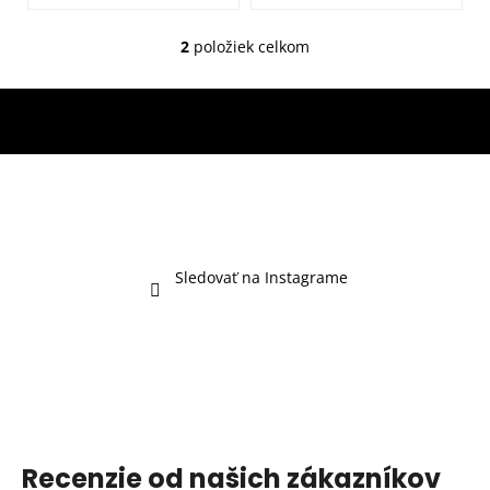
2
položiek celkom
O
v
l
á
d
a
c
i
e
p
Sledovať na Instagrame
r
v
k
y
v
ý
p
i
Recenzie od našich zákazníkov