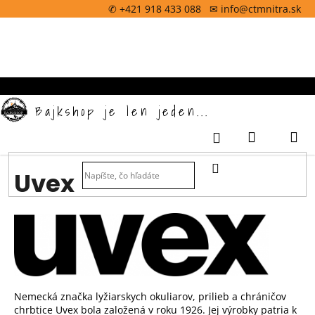
K
Prejsť
✆ +421 918 433 088 ✉ info@ctmnitra.sk
na
o
obsah
Späť
š
í
k
Bajkshop je len jeden...
Nákupný
M
Prihlásenie
košík
HĽADAŤ
Uvex
Nemecká značka lyžiarskych okuliarov, prilieb a chráničov
chrbtice Uvex bola založená v roku 1926. Jej výrobky patria k