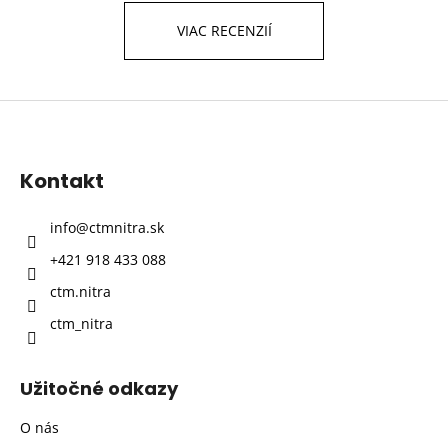
VIAC RECENZIÍ
Z
á
p
Kontakt
ä
t
info
@
ctmnitra.sk
i
+421 918 433 088
e
ctm.nitra
ctm_nitra
Užitočné odkazy
O nás