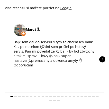
s
u
Viac recenzií si môžete pozrieť na
Google
.
Maroš Š.
Bajk som dal do servisu s tým že chcem ich balík
XL , po necelom týždni som prišiel po hotový
servis. Pán mi povedal že XL balík by bol zbytočný
a tak mi spravil Lkovy 👍 bajk super
nastavený,premazany a dokonca umytý 👌
Odporúčam