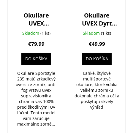
o
r
d
o
u
Okuliare
Okuliare
d
k
UVEX
UVEX Dyrt
u
t
Sportstyle 235
Smoke
k
Skladom
(1 ks)
Skladom
(1 ks)
o
mirror blue
Matt/Mir.Blue
t
€79,99
€49,99
v
o
v
DO KOŠÍKA
DO KOŠÍKA
Okuliare Sportstyle
Ľahké, štýlové
235 majú zrkadlový
multišportové
oversize zorník, anti-
okuliare, ktoré vďaka
fog vrstvu uvex
veľkému zorníku
supravision® a
dokonale chránia oči a
chránia vás 100%
poskytujú skvelý
pred škodlivými UV
výhľad
lúčmi. Tento model
vám zaručuje
maximálne zorné...