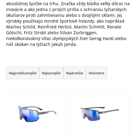
absolútnej špičke na trhu. Značka vždy kládla veľký dôraz na
inovácie a ako jedna z prvých prišla s ochranou lyžiarskych
okuliarov proti zahmlievaniu alebo s dvojitými sklami. Jej
výrobky používajú mnohé športové hviezdy, ako napríklad
Marlies Schild, Reinfried Herbst, Martin Schmitt, Renate
Götschl, Fritz Strobl alebo Silvan Zurbriggen,
niekoľkonásobný víťaz olympijských hier Gerog Hackl alebo
náš skokan na lyžiach Jakub Janda.
R
a
Najpredávanejšie
Najlacnejšie
Najdrahšie
Abecedne
d
e
V
n
ý
i
p
e
i
p
s
r
p