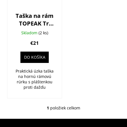
o
r
d
o
u
Taška na rám
d
k
TOPEAK Tri
u
t
BAG All
k
Skladom
(2 ks)
o
Weather +
t
€21
v
pláštenka
o
v
DO KOŠÍKA
Praktická úzka taška
na hornú rámovú
rúrku s pláštenkou
proti dažďu
1
položiek celkom
O
v
l