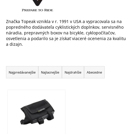
Značka Topeak vznikla v r. 1991 v USA a vypracovala sa na
popredného dodávateľa cyklistických doplnkov, servisného
náradia, prepravných boxov na bicykle, cyklopočítačov,
osvetlenia a podarilo sa je získať viaceré ocenenia za kvalitu
a dizajn.
R
a
Najpredávanejšie
Najlacnejšie
Najdrahšie
Abecedne
d
e
V
n
ý
i
p
e
i
p
s
r
p