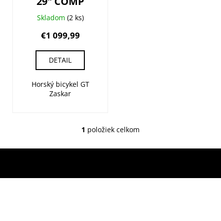
k
29" COMP
u
t
k
Skladom
(2 ks)
o
t
€1 099,99
v
o
v
DETAIL
Horský bicykel GT
Zaskar
1
položiek celkom
O
v
l
á
d
a
c
i