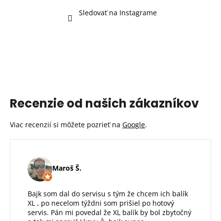
e
p
Sledovať na Instagrame
r
v
k
y
v
ý
p
i
Recenzie od našich zákazníkov
s
u
Viac recenzií si môžete pozrieť na
Google
.
Maroš Š.
Bajk som dal do servisu s tým že chcem ich balík
XL , po necelom týždni som prišiel po hotový
servis. Pán mi povedal že XL balík by bol zbytočný