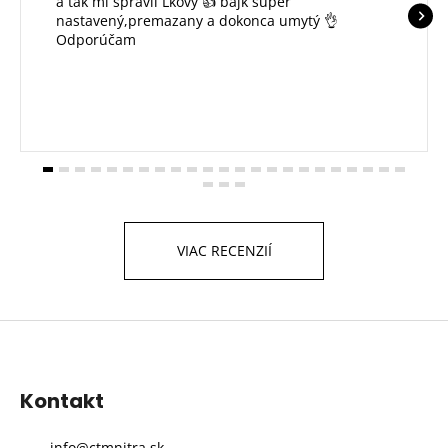
a tak mi spravil Lkovy 👍 bajk super
nastavený,premazany a dokonca umytý 👌
Odporúčam
VIAC RECENZIÍ
Z
á
p
Kontakt
ä
t
info
@
ctmnitra.sk