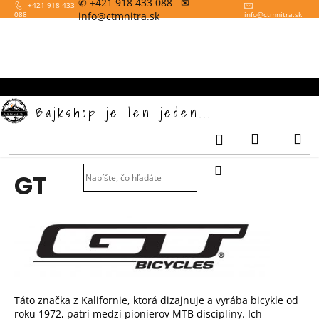
✆ +421 918 433 088 ✉
K
Prejsť
+421 918 433
info@ctmnitra.sk
088
info
@
ctmnitra.sk
na
o
obsah
Späť
š
í
k
Bajkshop je len jeden...
Nákupný
M
Prihlásenie
košík
HĽADAŤ
GT
Táto značka z Kalifornie, ktorá dizajnuje a vyrába bicykle od
roku 1972, patrí medzi pionierov MTB disciplíny. Ich