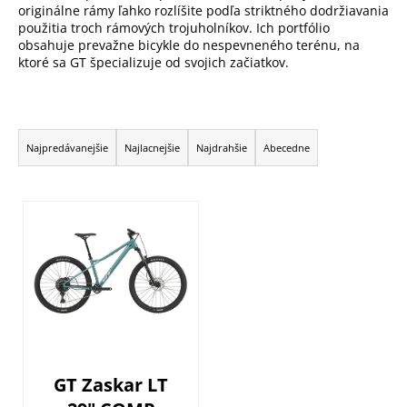
originálne rámy ľahko rozlíšite podľa striktného dodržiavania
použitia troch rámových trojuholníkov. Ich portfólio
obsahuje prevažne bicykle do nespevneného terénu, na
ktoré sa GT špecializuje od svojich začiatkov.
R
a
Najpredávanejšie
Najlacnejšie
Najdrahšie
Abecedne
d
e
V
n
ý
i
p
e
i
p
s
r
p
o
r
d
o
u
GT Zaskar LT
d