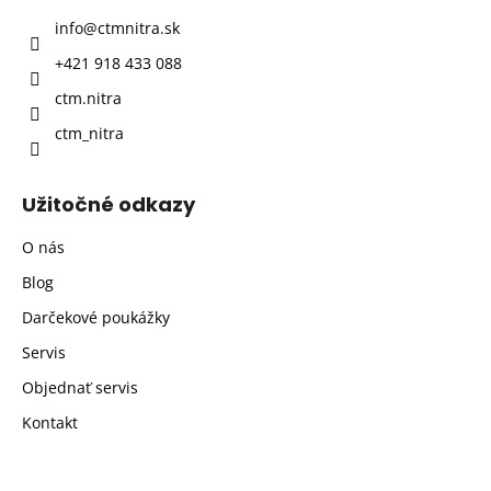
t
info
@
ctmnitra.sk
i
+421 918 433 088
e
ctm.nitra
ctm_nitra
Užitočné odkazy
O nás
Blog
Darčekové poukážky
Servis
Objednať servis
Kontakt