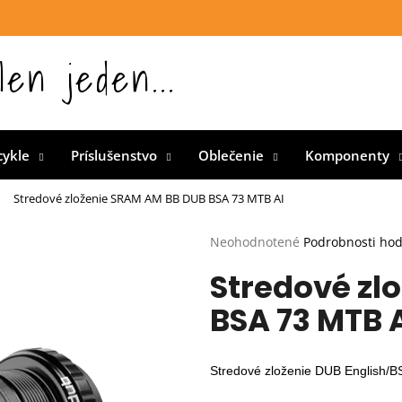
len jeden...
 Slovensku
cykle
Príslušenstvo
Oblečenie
Komponenty
Stredové zloženie SRAM AM BB DUB BSA 73 MTB AI
Priemerné
Neohodnotené
Podrobnosti ho
hodnotenie
Stredové zl
produktu
je
BSA 73 MTB 
0,0
z
5
hviezdičiek.
Stredové zloženie DUB English/