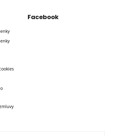
Facebook
ienky
ienky
cookies
ho
 zmluvy