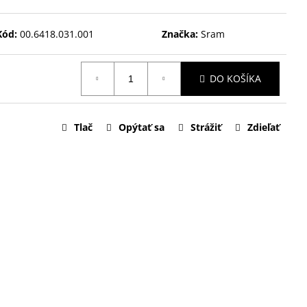
Kód:
00.6418.031.001
Značka:
Sram
DO KOŠÍKA
Tlač
Opýtať sa
Strážiť
Zdieľať