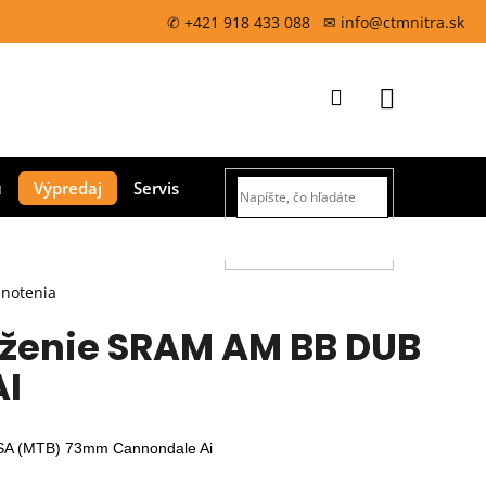
✆ +421 918 433 088 ✉ info@ctmnitra.sk
Prihlásenie
Nákupný
Výpredaj
Servis
košík
HĽADAŤ
dnotenia
oženie SRAM AM BB DUB
AI
BSA (MTB) 73mm Cannondale Ai