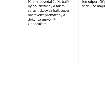
Pán mi povedal že XL balík
len odporučiť
by bol zbytočný a tak mi
vedeli čo majú
spravil Lkovy 👍 bajk super
nastavený,premazany a
dokonca umytý 👌
Odporúčam
Z