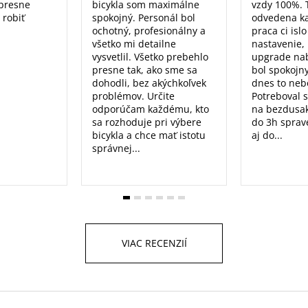
 presne
bicykla som maximálne
vzdy 100%. 
 robiť
spokojný. Personál bol
odvedena k
ochotný, profesionálny a
praca ci isl
všetko mi detailne
nastavenie, 
vysvetlil. Všetko prebehlo
upgrade nab
presne tak, ako sme sa
bol spokojn
dohodli, bez akýchkoľvek
dnes to nebo
problémov. Určite
Potreboval 
odporúčam každému, kto
na bezdusak
sa rozhoduje pri výbere
do 3h sprav
bicykla a chce mať istotu
aj do...
správnej...
VIAC RECENZIÍ