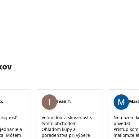
kov
p.
Ivan T.
Mare
okojnosť
Veľmi dobrá skúsenosť s
Nemozem kr
týmto obchodom.
povedat.
 jednanie a
Ohľadom kúpy a
Pristup,kom
ca. Môžem
poradenstva pri výbere
mailom,tele