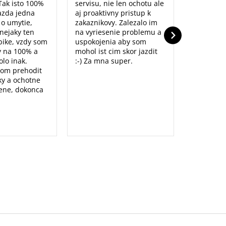
Tak isto 100%
servisu, nie len ochotu ale
prístup to
azda jedna
aj proaktivny pristup k
dolu. Ďak
o o umytie,
zakaznikovy. Zalezalo im
nejaky ten
na vyriesenie problemu a
ike, vzdy som
uspokojenia aby som
y na 100% a
mohol ist cim skor jazdit
lo inak.
:-) Za mna super.
som prehodit
y a ochotne
ene, dokonca