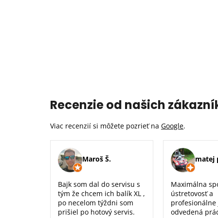
Recenzie od našich zákazní
Viac recenzií si môžete pozrieť na
Google
.
Maroš Š.
matej 
Bajk som dal do servisu s
Maximálna sp
tým že chcem ich balík XL ,
ústretovosť a
po necelom týždni som
profesionálne
prišiel po hotový servis.
odvedená prá