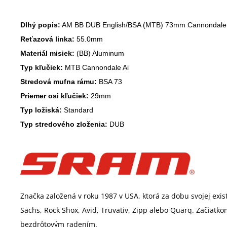
Dlhý popis:
Reťazová linka:
Materiál misiek:
Typ kľučiek:
Stredová mufna rámu:
Priemer osi kľučiek:
Typ ložiská:
Typ stredového zloženia:
 DUB
Značka založená v roku 1987 v USA, ktorá za dobu svojej exis
Sachs, Rock Shox, Avid, Truvativ, Zipp alebo Quarq. Začiat
bezdrôtovým radením.