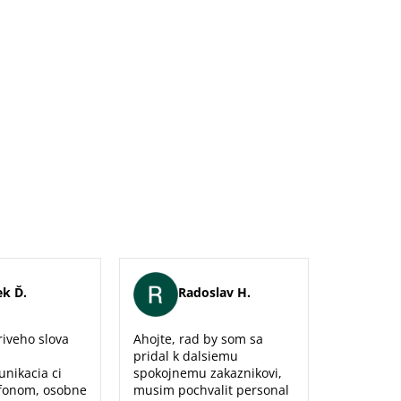
k Ď.
Radoslav H.
Er
iveho slova
Ahojte, rad by som sa
Maximálna
pridal k dalsiemu
naozaj sm
unikacia ci
spokojnemu zakaznikovi,
predajne,
fonom, osobne
musim pochvalit personal
poradenst