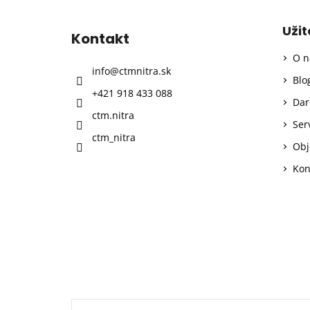
á
p
Uži
Kontakt
ä
O n
t
info
@
ctmnitra.sk
i
Blo
+421 918 433 088
e
Dar
ctm.nitra
Ser
ctm_nitra
Obj
Kon