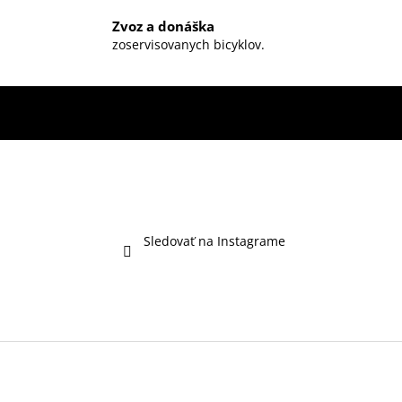
Zvoz a donáška
zoservisovanych bicyklov.
Sledovať na Instagrame
Z
á
p