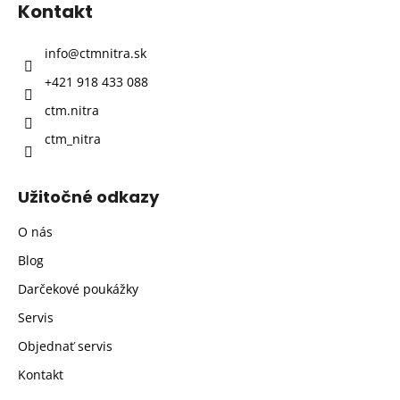
Kontakt
ä
t
info
@
ctmnitra.sk
i
+421 918 433 088
e
ctm.nitra
ctm_nitra
Užitočné odkazy
O nás
Blog
Darčekové poukážky
Servis
Objednať servis
Kontakt