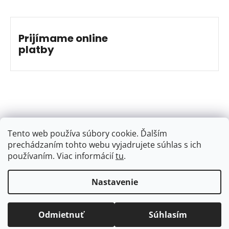
Prijímame online
platby
Tento web používa súbory cookie. Ďalším
prechádzaním tohto webu vyjadrujete súhlas s ich
používaním. Viac informácií
tu
.
Nastavenie
Vytvoril Shoptet
&
Jakub Grác
Copyright 2026
BAJKSHOP
. Všetky práva vyhradené.
Odmietnuť
Súhlasím