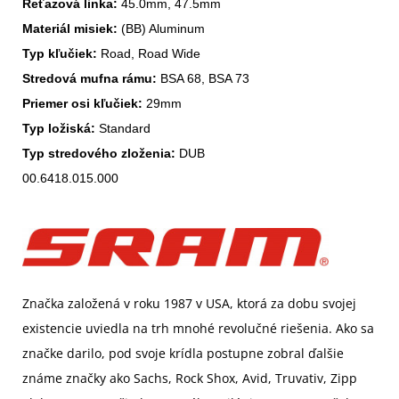
Reťazová linka:
Materiál misiek:
Typ kľučiek:
Stredová mufna rámu:
Priemer osi kľučiek:
Typ ložiská:
Typ stredového zloženia:
 DUB
00.6418.015.000
Značka založená v roku 1987 v USA, ktorá za dobu svojej
existencie uviedla na trh mnohé revolučné riešenia. Ako sa
značke darilo, pod svoje krídla postupne zobral ďalšie
známe značky ako Sachs, Rock Shox, Avid, Truvativ, Zipp