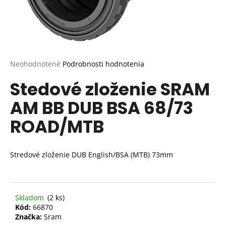
Priemerné
Neohodnotené
Podrobnosti hodnotenia
hodnotenie
Stedové zloženie SRAM
produktu
je
AM BB DUB BSA 68/73
0,0
z
ROAD/MTB
5
hviezdičiek.
Stredové zloženie DUB English/BSA (MTB) 73mm
Skladom
(2 ks)
Kód:
66870
Značka:
Sram