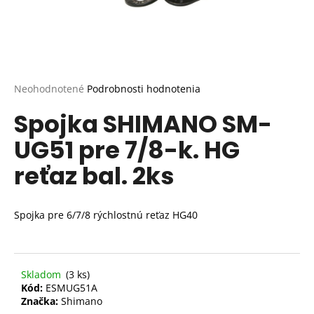
Priemerné
Neohodnotené
Podrobnosti hodnotenia
hodnotenie
Spojka SHIMANO SM-
produktu
je
UG51 pre 7/8-k. HG
0,0
z
reťaz bal. 2ks
5
hviezdičiek.
Spojka pre 6/7/8 rýchlostnú reťaz HG40
Skladom
(3 ks)
Kód:
ESMUG51A
Značka:
Shimano