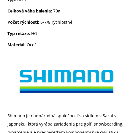
Celková váha balenia:
70g
Počet rýchlostí:
6/7/8 rýchlostné
Typ reťaze:
HG
Materiál:
Oceľ
Shimano je nadnárodná spoločnosť so sídlom v Sakai v
Japonsku, ktorá vyrába zariadenia pre golf, snowboarding,
rybárčenie ale predovšetkým komponenty pre cyklistiku.