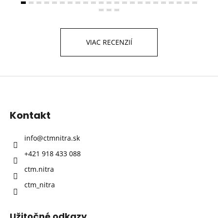
VIAC RECENZIÍ
Z
á
p
Kontakt
ä
t
info
@
ctmnitra.sk
i
+421 918 433 088
e
ctm.nitra
ctm_nitra
Užitočné odkazy