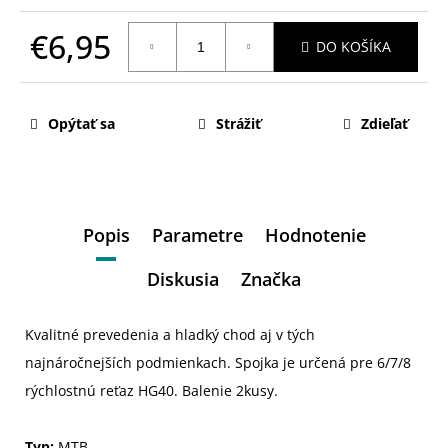
€6,95
DO KOŠÍKA
Jednotková
cena:
Opýtať sa
Strážiť
Zdieľať
Popis
Parametre
Hodnotenie
Diskusia
Značka
Kvalitné prevedenia a hladký chod aj v tých
najnáročnejších podmienkach. Spojka je určená pre 6/7/8
rýchlostnú reťaz HG40. Balenie 2kusy.
Typ:
MTB