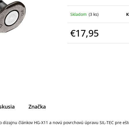
Skladom
(3 ks)
K
€17,95
Jednotková
cena:
skusia
Značka
dizajnu článkov HG-X11 a novú povrchovú úpravu SIL-TEC pre ešte ľ