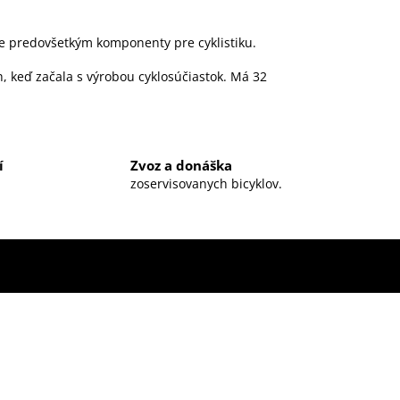
le predovšetkým komponenty pre cyklistiku.
h, keď začala s výrobou cyklosúčiastok. Má 32
í
Zvoz a donáška
zoservisovanych bicyklov.