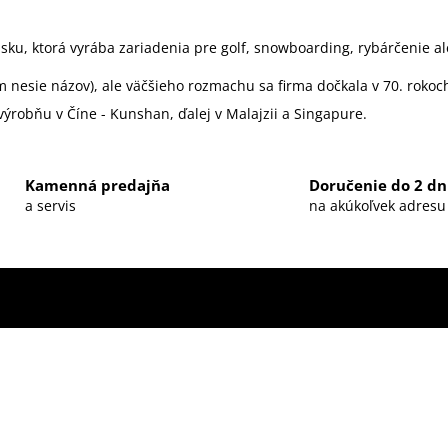
sku, ktorá vyrába zariadenia pre golf, snowboarding, rybárčenie a
m nesie názov), ale väčšieho rozmachu sa firma dočkala v 70. rokoc
ýrobňu v Číne - Kunshan, ďalej v Malajzii a Singapure.
Kamenná predajňa
Doručenie do 2 dn
a servis
na akúkoľvek adresu