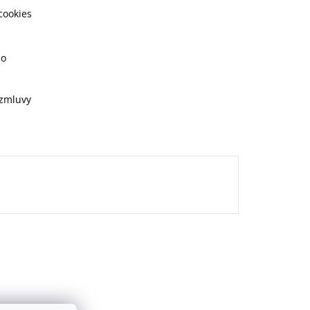
cookies
ho
 zmluvy