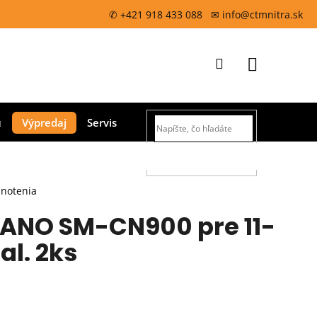
✆ +421 918 433 088 ✉ info@ctmnitra.sk
Prihlásenie
Nákupný
Výpredaj
Servis
košík
HĽADAŤ
dnotenia
ANO SM-CN900 pre 11-
al. 2ks