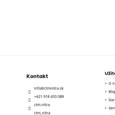
Z
á
p
Uži
Kontakt
ä
O n
t
info
@
ctmnitra.sk
i
Blo
+421 918 433 088
e
Dar
ctm.nitra
Ser
ctm_nitra