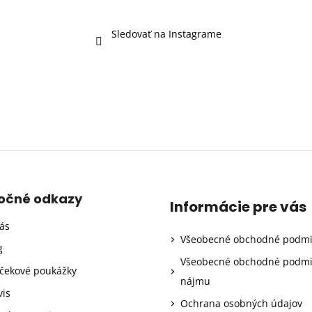
Sledovať na Instagrame
točné odkazy
Informácie pre vás
ás
Všeobecné obchodné podm
g
Všeobecné obchodné podm
čekové poukážky
nájmu
vis
Ochrana osobných údajov