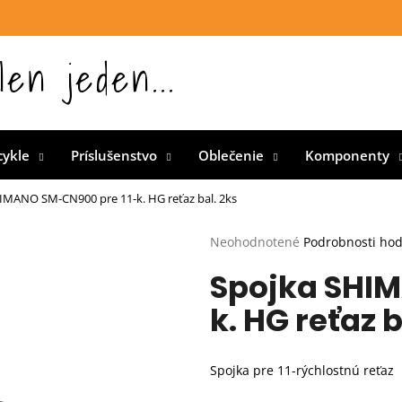
len jeden...
 Slovensku
cykle
Príslušenstvo
Oblečenie
Komponenty
IMANO SM-CN900 pre 11-k. HG reťaz bal. 2ks
Priemerné
Neohodnotené
Podrobnosti ho
hodnotenie
Spojka SHIM
produktu
je
k. HG reťaz b
0,0
z
5
hviezdičiek.
Spojka pre 11-rýchlostnú reťaz