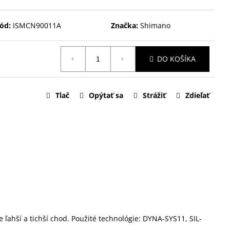
ód:
ISMCN90011A
Značka:
Shimano
DO KOŠÍKA
Tlač
Opýtať sa
Strážiť
Zdieľať
ahší a tichší chod. Použité technológie: DYNA-SYS11, SIL-