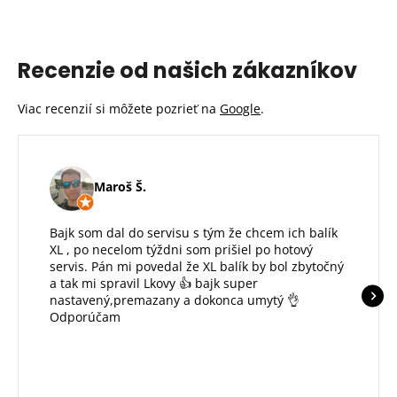
Recenzie od našich zákazníkov
Viac recenzií si môžete pozrieť na
Google
.
Maroš Š.
Bajk som dal do servisu s tým že chcem ich balík
XL , po necelom týždni som prišiel po hotový
servis. Pán mi povedal že XL balík by bol zbytočný
a tak mi spravil Lkovy 👍 bajk super
nastavený,premazany a dokonca umytý 👌
Odporúčam