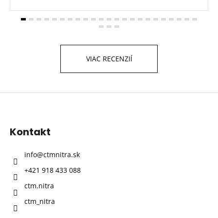
VIAC RECENZIÍ
Z
á
p
Kontakt
ä
t
info
@
ctmnitra.sk
i
+421 918 433 088
e
ctm.nitra
ctm_nitra