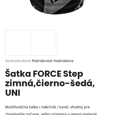
Priemerné
Neohodnotené
Podrobnosti hodnotenia
hodnotenie
Šatka FORCE Step
produktu
je
zimná,čierno-šedá,
0,0
z
UNI
5
hviezdičiek.
Multifunkčná šatka / nákrčník / tunel, vhodný pre
chladnejšie počasie, veľmi príjemný a jemný materiál